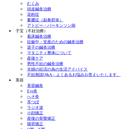
むくみ
頭皮鍼灸治療
花粉症
蓄膿症（副鼻腔炎）
アトピー・パーキンソン病
子宝（不妊治療）
着床鍼灸治療
妊娠中・安産のための鍼灸治療
逆子の鍼灸治療
マタニティ整体について
産後ケア
男性不妊の鍼灸治療
夫婦の妊活の為の生活アドバイス
不妊相談Q&A – よくあるお悩みお答えいたします。
美容
美容鍼灸
Eye灸
へそ灸
耳つぼ
ラジオ波
小顔矯正
産後の骨盤矯正
猫背矯正