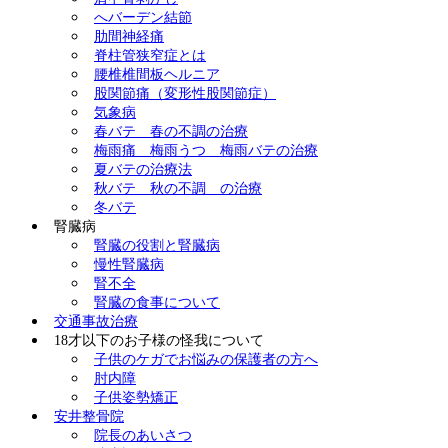
へバーデン結節
肋間神経痛
脊柱管狭窄症とは
腰椎椎間板ヘルニア
股関節痛（変形性股関節症）
気象病
春バテ 春の不調の治療
梅雨痛 梅雨うつ 梅雨バテの治療
夏バテの治療法
秋バテ 秋の不調 の治療
冬バテ
腎臓病
腎臓の役割と腎臓病
慢性腎臓病
腎不全
腎臓の食事について
交通事故治療
18才以下のお子様の怪我について
子供のケガでお悩みの保護者の方へ
肘内障
子供姿勢矯正
安井整骨院
院長のあいさつ