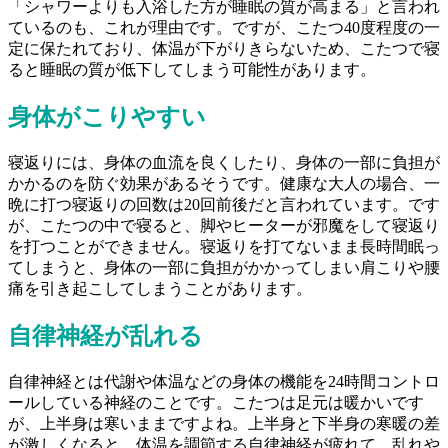
「シャワーよりも入浴した方が睡眠の質が高まる」と言われ
ているのも、これが理由です。ですが、こたつ40度程度の一
定に保たれており、体温が下がりきらないため、こたつで寝
ると睡眠の質が低下してしまう可能性があります。
身体がこりやすい
寝返りには、身体の血流を良くしたり、身体の一部に負担が
かかるのを防ぐ効果があるそうです。健康な大人の場合、一
晩に打つ寝返りの回数は20回前後だと言われています。です
が、こたつの中で寝ると、脚やヒーターが邪魔をして寝返り
を打つことができません。寝返りを打てないまま長時間眠っ
てしまうと、身体の一部に負担がかかってしまい肩こりや腰
痛を引き起こしてしまうことがあります。
自律神経が乱れる
自律神経とは代謝や体温などの身体の機能を24時間コントロ
ールしている神経のことです。こたつは足元は暖かいです
が、上半身は寒いままですよね。上半身と下半身の寒暖の差
が激しくなると、体温を調節する自律神経が疲れて、乱れや