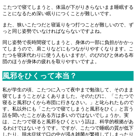
こたつで寝てしまうと、体温が下がりきらないまま睡眠する
ことになるため深い眠りにつくことが難しいです。
また、狭いこたつだと寝返りをつ打つことが難しいので、ず
っと同じ姿勢でいなければならないですよね。
同じ姿勢で長時間寝てしまうと、身体の一部に負担がかかっ
てしまうので、肩こりなどにもつながりやすくなります。こ
たつを寝床代わりに使う人もいますが、のびのびと休める布
団のほうが身体の疲れを取りやすいですよ。
風邪をひくって本当？
私が学生の頃、こたつに入って夜中まで勉強して、そのまま
寝てしまうことがよくありました。そのたびに、「こたつで
寝ると風邪ひくから布団に行きなさい。」と叱られたもので
す。私以外にも「こたつで寝てしまうと風邪をひく」と言う
話を聞いたことがある方は多いのではないでしょうか。実
は、こたつで寝ると風邪をひくという話は、科学的根拠があ
るわけではないそうです。ですが、こたつで睡眠の質が低下
したり、脱水症状で口の中が渇き雑菌が繁殖してしまったり