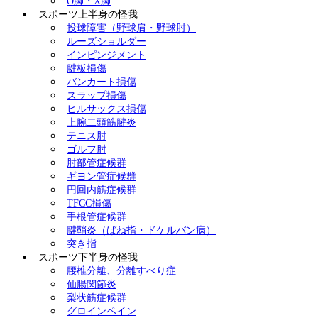
O脚・X脚
スポーツ上半身の怪我
投球障害（野球肩・野球肘）
ルーズショルダー
インピンジメント
腱板損傷
バンカート損傷
スラップ損傷
ヒルサックス損傷
上腕二頭筋腱炎
テニス肘
ゴルフ肘
肘部管症候群
ギヨン管症候群
円回内筋症候群
TFCC損傷
手根管症候群
腱鞘炎（ばね指・ドケルバン病）
突き指
スポーツ下半身の怪我
腰椎分離、分離すべり症
仙腸関節炎
梨状筋症候群
グロインペイン