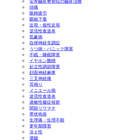
安井鍼灸整骨院の鍼灸治療
頭痛
ック障害) 美容鍼灸 ダイエ
眼精疲労
眼瞼下垂
ット(耳つぼ＆ラジオ波による
近視・仮性近視
逆流性食道炎
気象病
体質改善) 慢性腎臓病 頭
自律神経失調症
うつ病・パニック障害
痛 天気痛(気象病) 顔面神経
不眠・睡眠障害
イヤホン難聴
麻痺 三叉神経痛
起立性調節障害
顔面神経麻痺
三叉神経痛
耳鳴り
メニエール病
逆流性食道炎
過敏性腸症候群
関節リウマチ
帯状疱疹
生理痛・生理不順
更年期障害
冷え性
便秘