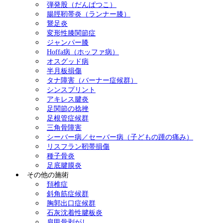
弾発股（だんぱつこ）
腸脛靭帯炎（ランナー膝）
鵞足炎
変形性膝関節症
ジャンパー膝
Hoffa病（ホッファ病）
オスグッド病
半月板損傷
タナ障害（バーナー症候群）
シンスプリント
アキレス腱炎
足関節の捻挫
足根管症候群
三角骨障害
シーバー病／セーバー病（子どもの踵の痛み）
リスフラン靭帯損傷
種子骨炎
足底腱膜炎
その他の施術
頚椎症
斜角筋症候群
胸郭出口症候群
石灰沈着性腱板炎
肩甲骨剥がし