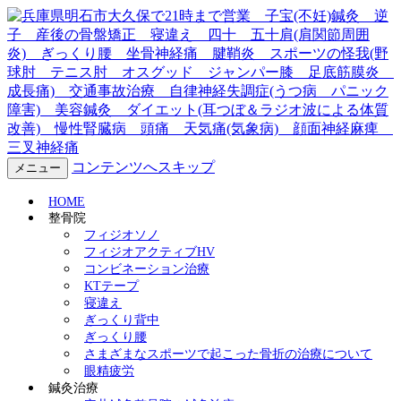
兵庫県明石市大久保で21時ま
で営業 子宝(不妊)鍼灸 逆
子 産後の骨盤矯正 寝違
え 四十 五十肩(肩関節周囲
コンテンツへスキップ
メニュー
炎) ぎっくり腰 坐骨神経
HOME
整骨院
痛 腱鞘炎 スポーツの怪我
フィジオソノ
フィジオアクティブHV
コンビネーション治療
(野球肘 テニス肘 オスグッ
KTテープ
寝違え
ド ジャンパー膝 足底筋膜
ぎっくり背中
ぎっくり腰
炎 成長痛) 交通事故治療
さまざまなスポーツで起こった骨折の治療について
眼精疲労
鍼灸治療
自律神経失調症(うつ病 パニ