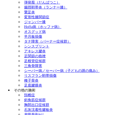
弾発股（だんぱつこ）
腸脛靭帯炎（ランナー膝）
鵞足炎
変形性膝関節症
ジャンパー膝
Hoffa病（ホッファ病）
オスグッド病
半月板損傷
タナ障害（バーナー症候群）
シンスプリント
アキレス腱炎
足関節の捻挫
足根管症候群
三角骨障害
シーバー病／セーバー病（子どもの踵の痛み）
リスフラン靭帯損傷
種子骨炎
足底腱膜炎
その他の施術
頚椎症
斜角筋症候群
胸郭出口症候群
石灰沈着性腱板炎
肩甲骨剥がし