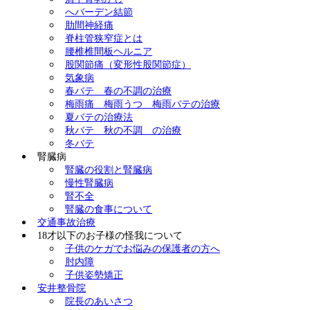
へバーデン結節
肋間神経痛
脊柱管狭窄症とは
腰椎椎間板ヘルニア
股関節痛（変形性股関節症）
気象病
春バテ 春の不調の治療
梅雨痛 梅雨うつ 梅雨バテの治療
夏バテの治療法
秋バテ 秋の不調 の治療
冬バテ
腎臓病
腎臓の役割と腎臓病
慢性腎臓病
腎不全
腎臓の食事について
交通事故治療
18才以下のお子様の怪我について
子供のケガでお悩みの保護者の方へ
肘内障
子供姿勢矯正
安井整骨院
院長のあいさつ