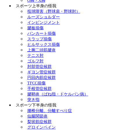
O脚・X脚
スポーツ上半身の怪我
投球障害（野球肩・野球肘）
ルーズショルダー
インピンジメント
腱板損傷
バンカート損傷
スラップ損傷
ヒルサックス損傷
上腕二頭筋腱炎
テニス肘
ゴルフ肘
肘部管症候群
ギヨン管症候群
円回内筋症候群
TFCC損傷
手根管症候群
腱鞘炎（ばね指・ドケルバン病）
突き指
スポーツ下半身の怪我
腰椎分離、分離すべり症
仙腸関節炎
梨状筋症候群
グロインペイン