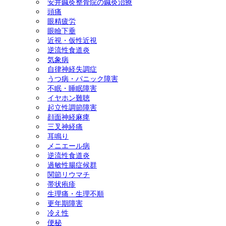
安井鍼灸整骨院の鍼灸治療
頭痛
ック障害) 美容鍼灸 ダイエ
眼精疲労
眼瞼下垂
ット(耳つぼ＆ラジオ波による
近視・仮性近視
逆流性食道炎
気象病
体質改善) 慢性腎臓病 頭
自律神経失調症
うつ病・パニック障害
痛 天気痛(気象病) 顔面神経
不眠・睡眠障害
イヤホン難聴
麻痺 三叉神経痛
起立性調節障害
顔面神経麻痺
三叉神経痛
耳鳴り
メニエール病
逆流性食道炎
過敏性腸症候群
関節リウマチ
帯状疱疹
生理痛・生理不順
更年期障害
冷え性
便秘