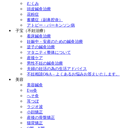
むくみ
頭皮鍼灸治療
花粉症
蓄膿症（副鼻腔炎）
アトピー・パーキンソン病
子宝（不妊治療）
着床鍼灸治療
妊娠中・安産のための鍼灸治療
逆子の鍼灸治療
マタニティ整体について
産後ケア
男性不妊の鍼灸治療
夫婦の妊活の為の生活アドバイス
不妊相談Q&A – よくあるお悩みお答えいたします。
美容
美容鍼灸
Eye灸
へそ灸
耳つぼ
ラジオ波
小顔矯正
産後の骨盤矯正
猫背矯正