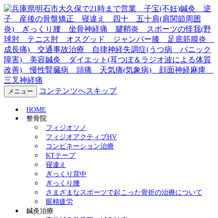
兵庫県明石市大久保で21時ま
で営業 子宝(不妊)鍼灸 逆
子 産後の骨盤矯正 寝違
え 四十 五十肩(肩関節周囲
コンテンツへスキップ
メニュー
炎) ぎっくり腰 坐骨神経
HOME
整骨院
痛 腱鞘炎 スポーツの怪我
フィジオソノ
フィジオアクティブHV
コンビネーション治療
(野球肘 テニス肘 オスグッ
KTテープ
寝違え
ド ジャンパー膝 足底筋膜
ぎっくり背中
ぎっくり腰
炎 成長痛) 交通事故治療
さまざまなスポーツで起こった骨折の治療について
眼精疲労
鍼灸治療
自律神経失調症(うつ病 パニ