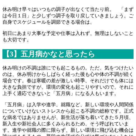
休み明け早々はいつもの調子が出なくて当たり前。 「まず
は今日１日」と少しずつ調子を取り戻していきましょう。ご
自身でスケジュールを調節できる場合は、
初日にあまり大事な予定や仕事は入れず、無理はしないこと
も大切です。
【3】五月病かなと思ったら
休み明けの不調は誰にでも起こるもの。ただ、気をつけたい
のは、休み明けからしばらく経った後も心や体の不調が続く
場合です。春は寒暖の差が激しい時季、それだけでも体には
大きな負担ですが、環境の変化も起こりやすいので、それに
上手く適応できないと「五月病」になる人もいます。
「五月病」は入学や進学、就職など、新しい環境や人間関係
についていけないストレスから起こる不調の総称です。正式
な病名ではありませんが、新生活が落ち着いてきた５月頃、
新入生や新社会人に多くみられるため、そう呼ばれていま
す。進学や就職の際に限らず、新しい環境に飛び込む機会は