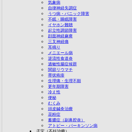
気象病
自律神経失調症
うつ病・パニック障害
不眠・睡眠障害
イヤホン難聴
起立性調節障害
顔面神経麻痺
三叉神経痛
耳鳴り
メニエール病
逆流性食道炎
過敏性腸症候群
関節リウマチ
帯状疱疹
生理痛・生理不順
更年期障害
冷え性
便秘
むくみ
頭皮鍼灸治療
花粉症
蓄膿症（副鼻腔炎）
アトピー・パーキンソン病
子宝（不妊治療）