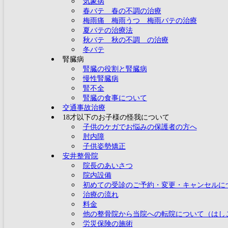
気象病
春バテ 春の不調の治療
梅雨痛 梅雨うつ 梅雨バテの治療
夏バテの治療法
秋バテ 秋の不調 の治療
冬バテ
腎臓病
腎臓の役割と腎臓病
慢性腎臓病
腎不全
腎臓の食事について
交通事故治療
18才以下のお子様の怪我について
子供のケガでお悩みの保護者の方へ
肘内障
子供姿勢矯正
安井整骨院
院長のあいさつ
院内設備
初めての受診のご予約・変更・キャンセルに
治療の流れ
料金
他の整骨院から当院への転院について（はし
労災保険の施術