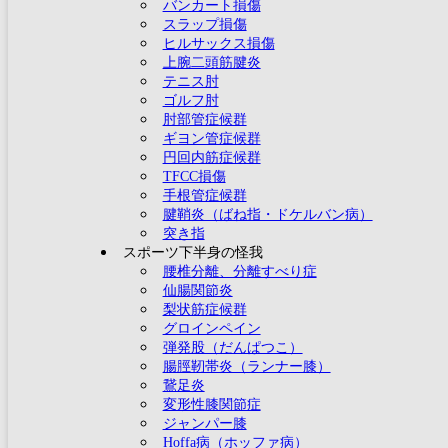
バンカート損傷
スラップ損傷
ヒルサックス損傷
上腕二頭筋腱炎
テニス肘
ゴルフ肘
肘部管症候群
ギヨン管症候群
円回内筋症候群
TFCC損傷
手根管症候群
腱鞘炎（ばね指・ドケルバン病）
突き指
スポーツ下半身の怪我
腰椎分離、分離すべり症
仙腸関節炎
梨状筋症候群
グロインペイン
弾発股（だんぱつこ）
腸脛靭帯炎（ランナー膝）
鵞足炎
変形性膝関節症
ジャンパー膝
Hoffa病（ホッファ病）