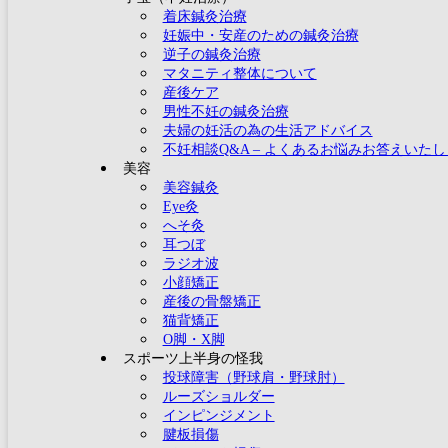
着床鍼灸治療
妊娠中・安産のための鍼灸治療
逆子の鍼灸治療
マタニティ整体について
産後ケア
男性不妊の鍼灸治療
夫婦の妊活の為の生活アドバイス
不妊相談Q&A – よくあるお悩みお答えいた
美容
美容鍼灸
Eye灸
へそ灸
耳つぼ
ラジオ波
小顔矯正
産後の骨盤矯正
猫背矯正
O脚・X脚
スポーツ上半身の怪我
投球障害（野球肩・野球肘）
ルーズショルダー
インピンジメント
腱板損傷