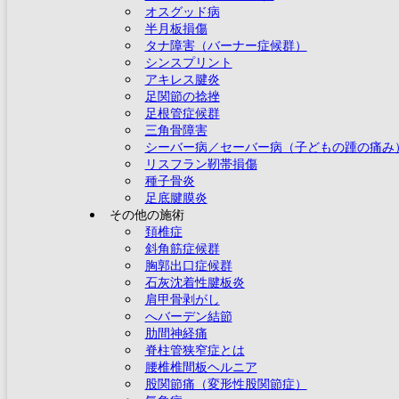
オスグッド病
半月板損傷
タナ障害（バーナー症候群）
シンスプリント
アキレス腱炎
足関節の捻挫
足根管症候群
三角骨障害
シーバー病／セーバー病（子どもの踵の痛み
リスフラン靭帯損傷
種子骨炎
足底腱膜炎
その他の施術
頚椎症
斜角筋症候群
胸郭出口症候群
石灰沈着性腱板炎
肩甲骨剥がし
へバーデン結節
肋間神経痛
脊柱管狭窄症とは
腰椎椎間板ヘルニア
股関節痛（変形性股関節症）