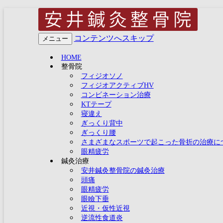
兵庫県明石市大久保で21
コンテンツへスキップ
メニュー
え 四十 五十肩(肩関
HOME
整骨院
(野球肘 テニス肘 オ
フィジオソノ
フィジオアクティブHV
療 自律神経失調症(うつ
コンビネーション治療
KTテープ
による体質改善) 慢性腎
寝違え
ぎっくり背中
ぎっくり腰
さまざまなスポーツで起こった骨折の治療に
眼精疲労
鍼灸治療
安井鍼灸整骨院の鍼灸治療
頭痛
眼精疲労
眼瞼下垂
近視・仮性近視
逆流性食道炎