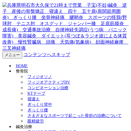
兵庫県明石市大久保で21時ま
で営業 子宝(不妊)鍼灸 逆
子 産後の骨盤矯正 寝違
え 四十 五十肩(肩関節周囲
コンテンツへスキップ
メニュー
炎) ぎっくり腰 坐骨神経
HOME
整骨院
痛 腱鞘炎 スポーツの怪我
フィジオソノ
フィジオアクティブHV
コンビネーション治療
(野球肘 テニス肘 オスグッ
KTテープ
寝違え
ド ジャンパー膝 足底筋膜
ぎっくり背中
ぎっくり腰
炎 成長痛) 交通事故治療
さまざまなスポーツで起こった骨折の治療について
眼精疲労
鍼灸治療
自律神経失調症(うつ病 パニ