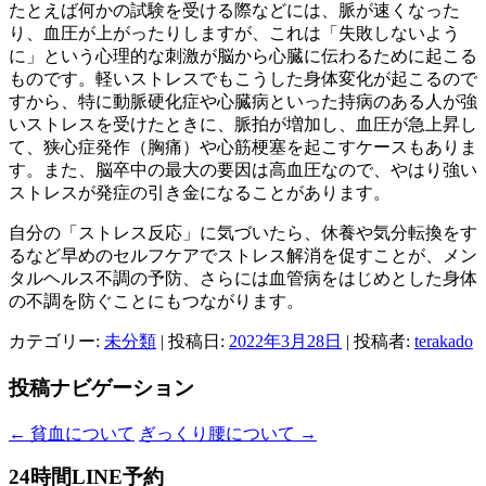
たとえば何かの試験を受ける際などには、脈が速くなった
り、
血圧が上がったりしますが、これは「失敗しないよう
に」
という心理的な刺激が脳から心臓に伝わるために起こる
ものです。
軽いストレスでもこうした身体変化が起こるので
すから、
特に動脈硬化症や心臓病といった持病のある人が強
いストレスを受
けたときに、脈拍が増加し、血圧が急上昇し
て、狭心症発作（
胸痛）や心筋梗塞を起こすケースもありま
す。また、
脳卒中の最大の要因は高血圧なので、
やはり強い
ストレスが発症の引き金になることがあります。
自分の「ストレス反応」に気づいたら、
休養や気分転換をす
るなど早めのセルフケアでストレス解消を促す
ことが、メン
タルヘルス不調の予防、
さらには血管病をはじめとした身体
の不調を防ぐことにもつながり
ます。
カテゴリー:
未分類
| 投稿日:
2022年3月28日
|
投稿者:
terakado
投稿ナビゲーション
←
貧血について
ぎっくり腰について
→
24時間LINE予約