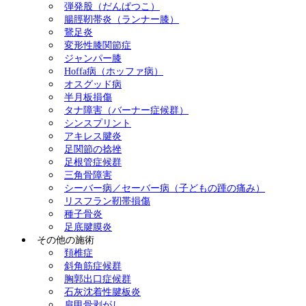
弾発股（だんぱつこ）
腸脛靭帯炎（ランナー膝）
鵞足炎
変形性膝関節症
ジャンパー膝
Hoffa病（ホッファ病）
オスグッド病
半月板損傷
タナ障害（バーナー症候群）
シンスプリント
アキレス腱炎
足関節の捻挫
足根管症候群
三角骨障害
シーバー病／セーバー病（子どもの踵の痛み）
リスフラン靭帯損傷
種子骨炎
足底腱膜炎
その他の施術
頚椎症
斜角筋症候群
胸郭出口症候群
石灰沈着性腱板炎
肩甲骨剥がし