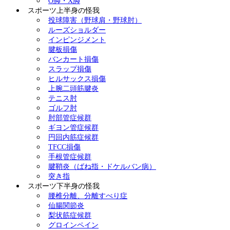
O脚・X脚
スポーツ上半身の怪我
投球障害（野球肩・野球肘）
ルーズショルダー
インピンジメント
腱板損傷
バンカート損傷
スラップ損傷
ヒルサックス損傷
上腕二頭筋腱炎
テニス肘
ゴルフ肘
肘部管症候群
ギヨン管症候群
円回内筋症候群
TFCC損傷
手根管症候群
腱鞘炎（ばね指・ドケルバン病）
突き指
スポーツ下半身の怪我
腰椎分離、分離すべり症
仙腸関節炎
梨状筋症候群
グロインペイン