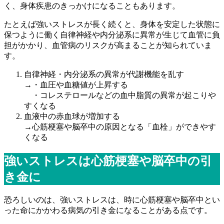
く、
身体疾患のきっかけになることもあります。
たとえば強いストレスが長く続くと、
身体を安定した状態に
保つように働く自律神経や内分泌系に異常が
生じて血管に負
担がかかり、
血管病のリスクが高まることが知られていま
す。
自律神経・内分泌系の異常が代謝機能を乱す
→・血圧や血糖値が上昇する
・コレステロールなどの血中脂質の異常が起こりや
すくなる
血液中の赤血球が増加する
→心筋梗塞や脳卒中の原因となる「血栓」ができやす
くなる
強いストレスは心筋梗塞や脳卒中の引
き金に
恐ろしいのは、強いストレスは、
時に心筋梗塞や脳卒中とい
った命にかかわる病気の引き金になるこ
とがある点です。