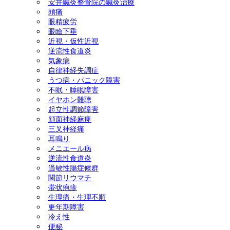
安井鍼灸整骨院の鍼灸治療
頭痛
ック障害) 美容鍼灸 ダイエ
眼精疲労
眼瞼下垂
ット(耳つぼ＆ラジオ波による
近視・仮性近視
逆流性食道炎
気象病
体質改善) 慢性腎臓病 頭
自律神経失調症
うつ病・パニック障害
痛 天気痛(気象病) 顔面神経
不眠・睡眠障害
イヤホン難聴
麻痺 三叉神経痛
起立性調節障害
顔面神経麻痺
三叉神経痛
耳鳴り
メニエール病
逆流性食道炎
過敏性腸症候群
関節リウマチ
帯状疱疹
生理痛・生理不順
更年期障害
冷え性
便秘