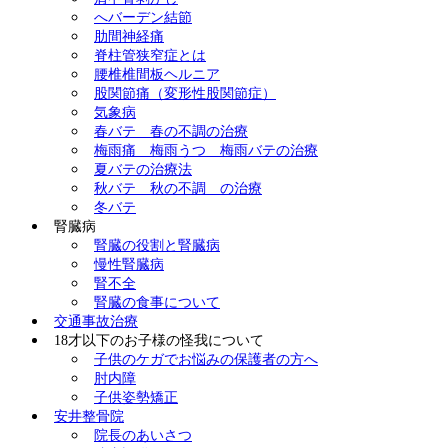
へバーデン結節
肋間神経痛
脊柱管狭窄症とは
腰椎椎間板ヘルニア
股関節痛（変形性股関節症）
気象病
春バテ 春の不調の治療
梅雨痛 梅雨うつ 梅雨バテの治療
夏バテの治療法
秋バテ 秋の不調 の治療
冬バテ
腎臓病
腎臓の役割と腎臓病
慢性腎臓病
腎不全
腎臓の食事について
交通事故治療
18才以下のお子様の怪我について
子供のケガでお悩みの保護者の方へ
肘内障
子供姿勢矯正
安井整骨院
院長のあいさつ