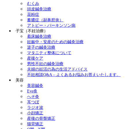
むくみ
頭皮鍼灸治療
花粉症
蓄膿症（副鼻腔炎）
アトピー・パーキンソン病
子宝（不妊治療）
着床鍼灸治療
妊娠中・安産のための鍼灸治療
逆子の鍼灸治療
マタニティ整体について
産後ケア
男性不妊の鍼灸治療
夫婦の妊活の為の生活アドバイス
不妊相談Q&A – よくあるお悩みお答えいたします。
美容
美容鍼灸
Eye灸
へそ灸
耳つぼ
ラジオ波
小顔矯正
産後の骨盤矯正
猫背矯正