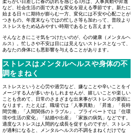
柔らかい日差しに春の訪れを感じる3月は、人事異動や昇進
など、
社会生活の面で大きな変化を迎える季節です。
新たに
始まる日々に期待が膨らむ一方、
変化には不安や心配ごとが
つきもの。
年度末ならではの忙しさ等も加わって、
普段より
ストレスをため込みやすい時期であるとも言えます。
そんなときにこそ気をつけたいのが、心の健康（メンタルヘ
ルス）
。忙しさや不安は目には見えないストレスとなって、
あなたの身体にも悪影響を与えることがあります。
ストレスはメンタルヘルスや身体の不
調をまねく
ストレスというと心労や過労など、
嫌なことや辛いことをイ
メージする人が多いかもしれませんが、
嬉しいことや楽しい
ことも含めて、
日常のさまざまな出来事がストレスの要因に
なります。たとえば、
職場では「人事異動」「昇進」「長時
間労働」「
人間関係のトラブル」、プライベートでは「住環
境や生活の変化」
「結婚や出産」「家族の病気」などです。
適度なストレスは人間的な成長を促すものですが、
ストレス
が過剰になると、
メンタルヘルスの不調をまねくだけでな