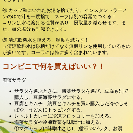
④ カップ麺にいれたお湯を捨てたり、インスタントラーメ
ンのゆで汁を一度捨て、スープは別の容器でつくる！
→リンは水に溶ける性質があり、摂取量を減らせます。ま
た、麺の塩分も削減できます。
⑤ 清涼飲料水を控える、頻度を減らす！
→清涼飲料水は砂糖だけでなく無機リンを使用しているもの
が多いです。コーラには特に多く含まれています。
コンビニで何を買えばいい？！
海藻サラダ
サラダを選ぶときに、海藻サラダを選び、豆腐も別で
購入し、豆腐海藻サラダにする。
豆腐とキムチ、納豆とキムチを買い購入した冷やしそ
ばや、うどんにトッピングする。
レトルトカレーに冷凍ブロッコリーを加える。
海藻サラダや冷凍野菜を味噌汁に加える。
①マグカップに味噌小さじ1、鰹節1/3パック、お湯