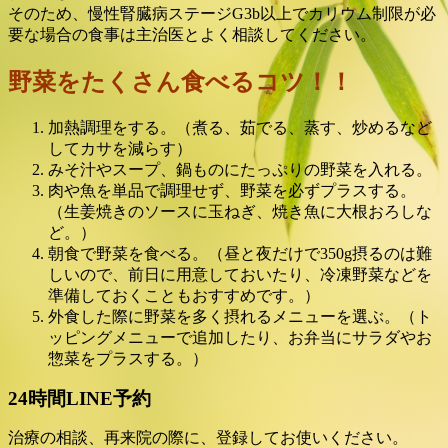
そのため、慢性腎臓病ステージG3b以上でカリウム制限が必
要な場合の食事は主治医とよく相談してください。
野菜をたくさん食べるコツ！！
加熱調理をする。（煮る、茹でる、蒸す、炒めるなど
してカサを減らす）
みそ汁やスープ、鍋ものにたっぷりの野菜を入れる。
肉や魚を単品で調理せず、野菜を必ずプラスする。
（生姜焼きのソースに玉ねぎ、焼き魚に大根おろしな
ど。）
朝食で野菜を食べる。（昼と夜だけで350g摂るのは難
しいので、前日に用意しておいたり、冷凍野菜などを
準備しておくこともおすすめです。）
外食した際に野菜を多く摂れるメニューを選ぶ。（ト
ッピングメニューで追加したり、お弁当にサラダやお
惣菜をプラスする。）
24時間LINE予約
治療の相談、再来院の際に、登録してお使いください。