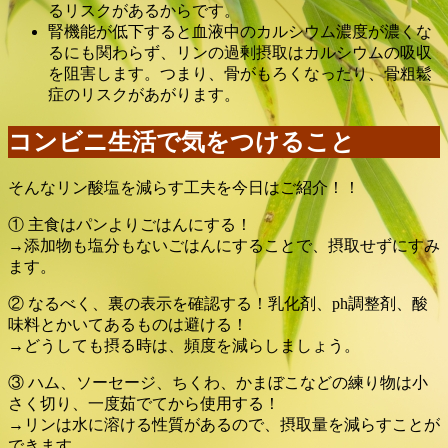
るリスクがあるからです。
腎機能が低下すると血液中のカルシウム濃度が濃くな
るにも関わらず、リンの過剰摂取はカルシウムの吸収
を阻害します。つまり、骨がもろくなったり、骨粗鬆
症のリスクがあがります。
コンビニ生活で気をつけること
そんなリン酸塩を減らす工夫を今日はご紹介！！
① 主食はパンよりごはんにする！
→添加物も塩分もないごはんにすることで、摂取せずにすみ
ます。
② なるべく、裏の表示を確認する！乳化剤、ph調整剤、酸
味料とかいてあるものは避ける！
→どうしても摂る時は、頻度を減らしましょう。
③ ハム、ソーセージ、ちくわ、かまぼこなどの練り物は小
さく切り、一度茹でてから使用する！
→リンは水に溶ける性質があるので、摂取量を減らすことが
できます。