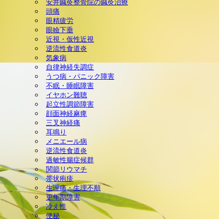
安井鍼灸整骨院の鍼灸治療
頭痛
ック障害) 美容鍼灸 ダイエ
眼精疲労
眼瞼下垂
ット(耳つぼ＆ラジオ波による
近視・仮性近視
逆流性食道炎
気象病
体質改善) 慢性腎臓病 頭
自律神経失調症
うつ病・パニック障害
痛 天気痛(気象病) 顔面神経
不眠・睡眠障害
イヤホン難聴
麻痺 三叉神経痛
起立性調節障害
顔面神経麻痺
三叉神経痛
耳鳴り
メニエール病
逆流性食道炎
過敏性腸症候群
関節リウマチ
帯状疱疹
生理痛・生理不順
更年期障害
冷え性
便秘