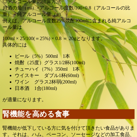
◎アルコール量の計算方法
お酒の量（ml）×アルコール度数/100×0.8（アルコールの比
重）＝純アルコール量（g）
例えば、アルコール度数25%焼酎100mlに含まれる純アルコ
ール量は
100ml × 25/100(＝25%) × 0.8 ＝ 20gとなります。
具体的には
ビール（5%）500ml 1本
焼酎（25度）グラス1/2杯(100ml)
チューハイ（7%）350ml 1本
ウイスキー ダブル1杯(60ml)
ワイン グラス2杯弱(200ml)
日本酒 1合(180ml)
が適量になります。
腎機能を高める食事
腎機能が低下している方に気を付けて頂きたい食品がありま
す。それは、ハム、ベーコン、ソーセージなどの加工食品、