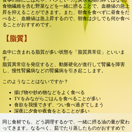
食物繊維を含む野菜などを一緒に摂ることで、血糖値の急上
昇を抑えることができます。また、朝食を食べずに昼食をた
べると、血糖値は急上昇するので、朝食は少しでも何か食べ
ることがおすすめです。
【脂質】
血中に含まれる脂質が多い状態を「脂質異常症」といいま
す。
脂質異常症を発症すると、動脈硬化が進行して腎臓を障害
し、慢性腎臓病などの腎臓病を引き起こします。
このようなことはないですか？
揚げ物や炒め物などをよく食べる
TVをみながらごはんを食べることが多い
食欲を我慢できず、つい食べ過ぎてしまう
深夜に夕食や夜食をとることが多い
同じ食材でも、どう調理するかで、一緒に摂る油の量が変わ
ってきます。なるべく、茹でたり蒸したものがおすすめで