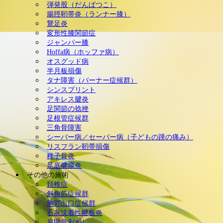
弾発股（だんぱつこ）
腸脛靭帯炎（ランナー膝）
鵞足炎
変形性膝関節症
ジャンパー膝
Hoffa病（ホッファ病）
オスグッド病
半月板損傷
タナ障害（バーナー症候群）
シンスプリント
アキレス腱炎
足関節の捻挫
足根管症候群
三角骨障害
シーバー病／セーバー病（子どもの踵の痛み）
リスフラン靭帯損傷
種子骨炎
足底腱膜炎
その他の施術
頚椎症
斜角筋症候群
胸郭出口症候群
石灰沈着性腱板炎
肩甲骨剥がし