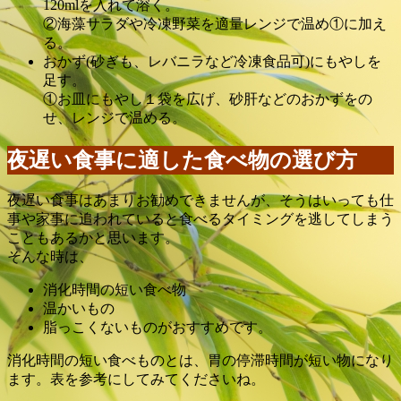
120mlを入れて溶く。
②海藻サラダや冷凍野菜を適量レンジで温め①に加え
る。
おかず(砂ぎも、レバニラなど冷凍食品可)にもやしを
足す。
①お皿にもやし１袋を広げ、砂肝などのおかずをの
せ、レンジで温める。
夜遅い食事に適した食べ物の選び方
夜遅い食事はあまりお勧めできませんが、そうはいっても仕
事や家事に追われていると食べるタイミングを逃してしまう
こともあるかと思います。
そんな時は、
消化時間の短い食べ物
温かいもの
脂っこくないものがおすすめです。
消化時間の短い食べものとは、胃の停滞時間が短い物になり
ます。表を参考にしてみてくださいね。