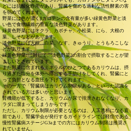
どには抗酸化作用があり、腎臓を傷める過剰な活性酵素の害
を弱めてくれます。
野菜には色が濃くβカロテンの含有量が多い緑黄色野菜と淡
い色で食物繊維の豊富な淡色野菜があります。
緑黄色野菜にはオクラ、カボチャ、小松菜、にら、大根の
葉、しそなどがあります。
淡色野菜には大根、白菜、なす、きゅうり、とうもろこしな
どがあります。
緑黄色野菜1に対して、淡色野菜2の割合で摂取することが望
ましいとされています。
また野菜に含まれるミネラルのひとつであるカリウムは、摂
り過ぎた塩分を体外へ排出する手助けをしてくれ、腎臓にと
って負担となる血圧を下げてくれます。
その一方で「腎臓病はカリウム制限がある」といった認識を
されている方は多いかと思います。
腎機能が低下すると、カリウムが尿で排泄されなくなり、カ
ラダに溜まってしまうからです。
ただし、カリウム制限が必要となるのは、人工透析になる直
前であり、腎臓学会が発行するガイドラインでは軽症である
慢性腎臓病ステージG3aまでの方にはカリウム制限は推奨さ
れていません。