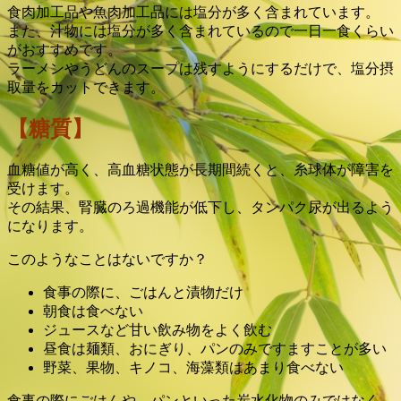
食肉加工品や魚肉加工品には塩分が多く含まれています。
また、汁物には塩分が多く含まれているので一日一食くらい
がおすすめです。
ラーメンやうどんのスープは残すようにするだけで、塩分摂
取量をカットできます。
【糖質】
血糖値が高く、高血糖状態が長期間続くと、糸球体が障害を
受けます。
その結果、腎臓のろ過機能が低下し、タンパク尿が出るよう
になります。
このようなことはないですか？
食事の際に、ごはんと漬物だけ
朝食は食べない
ジュースなど甘い飲み物をよく飲む
昼食は麺類、おにぎり、パンのみですますことが多い
野菜、果物、キノコ、海藻類はあまり食べない
食事の際にごはんや、パンといった炭水化物のみではなく、