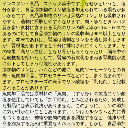
インスタント食品、スナック菓子です。なぜかというと、塩
分が多く、食品添加物のリン酸塩を加えられている場合が多
いからです。食品添加物のリンは天然のリンよりも吸収され
やすく、過剰に摂取しやすくなります。肉・魚などタンパク
質が多い食材に含まれる天然のリンの吸収率が20％～60％で
あるのに対して食品添加物のリンの吸収率は90％以上となり
ます。本来であれば、腎臓は過剰なリンをろ過し排出します
が、腎機能が低下すると十分に排出されにくくなります。そ
の結果「高リン血症」となり骨がもろくなったり、脳卒中や
心筋梗塞を招いたりして、腎臓の石灰化をまねき腎機能が更
に低下してしまう可能性があります。
添加物のリンは、ハムなどの他に、魚肉ソーセージなどの食
肉・魚肉加工品、プロセスチーズなどにも、多く含まれてい
ます。プロセスチーズの表示でリン酸塩を「乳化剤」と記載
されることがあります。
魚肉加工品では原材料の「魚肉」（すり身）の製造にリン酸
塩を使用していても「加工助剤」とみなされるため、完成し
た製品には表示義務がありません。このように、リンの添加
に気が付かないこともあります。リンはカルシウムと共に骨
をつくるほか、神経や筋肉の働きを調整するなど、健康や生
命を維持するために重要なミネラルです。しかし、食品添加