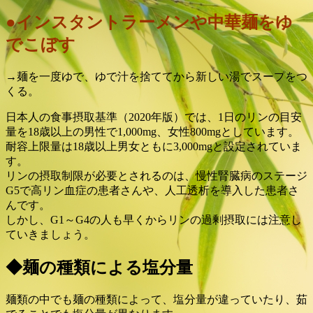
●インスタントラーメンや中華麺をゆ
でこぼす
→麺を一度ゆで、ゆで汁を捨ててから新しい湯でスープをつ
くる。
日本人の食事摂取基準（2020年版）では、1日のリンの目安
量を18歳以上の男性で1,000mg、女性800mgとしています。
耐容上限量は18歳以上男女ともに3,000mgと設定されていま
す。
リンの摂取制限が必要とされるのは、慢性腎臓病のステージ
G5で高リン血症の患者さんや、人工透析を導入した患者さ
んです。
しかし、G1～G4の人も早くからリンの過剰摂取には注意し
ていきましょう。
◆麺の種類による塩分量
麺類の中でも麺の種類によって、塩分量が違っていたり、茹