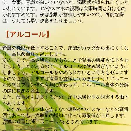
す。食事に意識が向いていないと、満腹感が得られにくいと
いわれています。TVやスマホの視聴は食事時間と分けるの
がおすすめです。夜は脂肪が蓄積しやすいので、可能な際
は、少しでも早い夕食をとりましょう。
【アルコール】
腎臓の機能が低下することで、尿酸がカラダから出にくくな
り、高尿酸血症を起こします。
その一方で、高尿酸血症があることで腎臓の機能も低下させ
てしまうことがあるので、アルコールは飲み過ぎないように
しましょう。アルコールをやめられないという方もゼロにす
るのではなく、まずは適量を意識してみましょう！アルコー
ル飲料はプリン体の有無に関わらず、アルコール自体の分解
の際に尿酸を産生します。
また、酸性尿も助長するため、尿中尿酸排泄を阻害する働き
があります。
このため、プリン体を含まない焼酎やウイスキーなどの蒸留
酒であっても、摂取量の増加に伴って尿酸値が上昇します。
お酒の適量は純アルコール20gとされています。