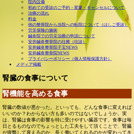
院内設備
初めての受診のご予約・変更・キャンセルについて
治療の流れ
料金
他の整骨院から当院への転院について（はしご受診）
労災保険の施術
鍼灸院での労災治療の申請について
安井鍼灸整骨院の往療（往診）
安井鍼灸整骨院子宝NEWS
安井鍼灸整骨院NEWS
プライバシーポリシー（個人情報保護方針）
メディア掲載
腎臓の食事について
腎機能を高める食事
腎臓の数値が悪かった。といっても、どんな食事に変えれば
いいのか？わからない方も多いのではないでしょうか。実
は、腎臓は食事の影響を特に受けやすい臓器です。食事は毎
日とるものなのでちょっとした工夫をして頂くことで、腎臓
が疲弊して衰えるのか、長く働いてくれるのかが変わってき