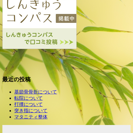
最近の投稿
基節骨骨折について
転院について
打撲について
突き指について
マタニティ整体