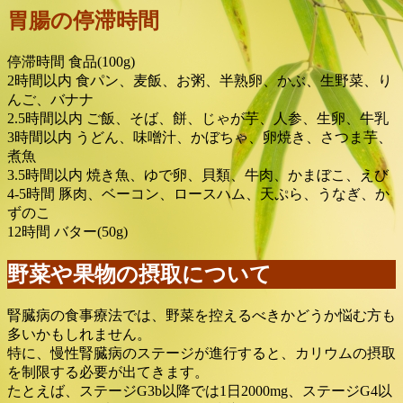
胃腸の停滞時間
停滞時間 食品(100g)
2時間以内 食パン、麦飯、お粥、半熟卵、かぶ、生野菜、り
んご、バナナ
2.5時間以内 ご飯、そば、餅、じゃが芋、人参、生卵、牛乳
3時間以内 うどん、味噌汁、かぼちゃ、卵焼き、さつま芋、
煮魚
3.5時間以内 焼き魚、ゆで卵、貝類、牛肉、かまぼこ、えび
4-5時間 豚肉、ベーコン、ロースハム、天ぷら、うなぎ、か
ずのこ
12時間 バター(50g)
野菜や果物の摂取について
腎臓病の食事療法では、野菜を控えるべきかどうか悩む方も
多いかもしれません。
特に、慢性腎臓病のステージが進行すると、カリウムの摂取
を制限する必要が出てきます。
たとえば、ステージG3b以降では1日2000mg、ステージG4以