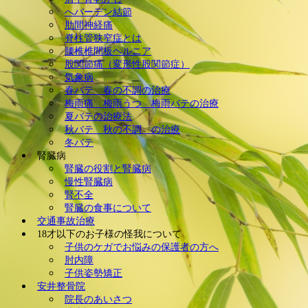
へバーデン結節
肋間神経痛
脊柱管狭窄症とは
腰椎椎間板ヘルニア
股関節痛（変形性股関節症）
気象病
春バテ 春の不調の治療
梅雨痛 梅雨うつ 梅雨バテの治療
夏バテの治療法
秋バテ 秋の不調 の治療
冬バテ
腎臓病
腎臓の役割と腎臓病
慢性腎臓病
腎不全
腎臓の食事について
交通事故治療
18才以下のお子様の怪我について
子供のケガでお悩みの保護者の方へ
肘内障
子供姿勢矯正
安井整骨院
院長のあいさつ