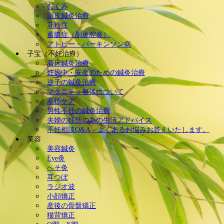
むくみ
頭皮鍼灸治療
花粉症
蓄膿症（副鼻腔炎）
アトピー・パーキンソン病
子宝（不妊治療）
着床鍼灸治療
妊娠中・安産のための鍼灸治療
逆子の鍼灸治療
マタニティ整体について
産後ケア
男性不妊の鍼灸治療
夫婦の妊活の為の生活アドバイス
不妊相談Q&A – よくあるお悩みお答えいたします。
美容
美容鍼灸
Eye灸
へそ灸
耳つぼ
ラジオ波
小顔矯正
産後の骨盤矯正
猫背矯正