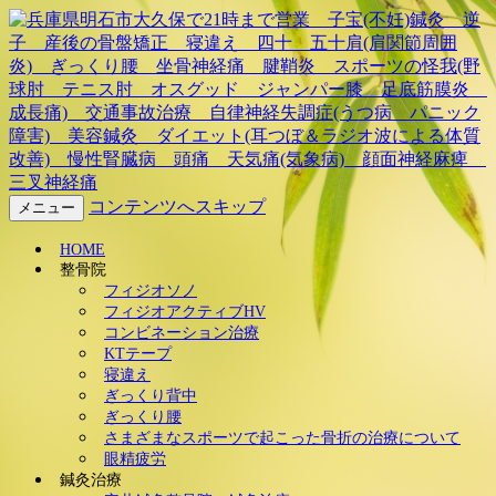
兵庫県明石市大久保で21時ま
で営業 子宝(不妊)鍼灸 逆
子 産後の骨盤矯正 寝違
え 四十 五十肩(肩関節周囲
コンテンツへスキップ
メニュー
炎) ぎっくり腰 坐骨神経
HOME
整骨院
痛 腱鞘炎 スポーツの怪我
フィジオソノ
フィジオアクティブHV
コンビネーション治療
(野球肘 テニス肘 オスグッ
KTテープ
寝違え
ド ジャンパー膝 足底筋膜
ぎっくり背中
ぎっくり腰
炎 成長痛) 交通事故治療
さまざまなスポーツで起こった骨折の治療について
眼精疲労
鍼灸治療
自律神経失調症(うつ病 パニ