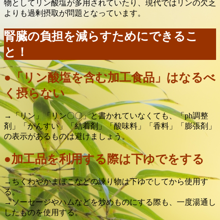
物としてリン酸塩が多用されていたり、現代ではリンの欠乏
よりも過剰摂取が問題となっています。
腎臓の負担を減らすためにできるこ
と！
●「リン酸塩を含む加工食品」はなるべ
く摂らない
→「リン」「リン〇〇」と書かれていなくても、「ph調整
剤」「かんすい」「結着剤」「酸味料」「香料」「膨張剤」
の表示があるものは避けましょう。
●加工品を利用する際は下ゆでをする
→ちくわやかまぼこなどの練り物は下ゆでしてから使用す
る。
→ソーセージやハムなどを炒めものにする際も、一度湯通し
したものを使用する。