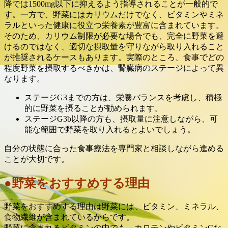
降では1500mg以下に抑えるよう指導されることが一般的で
す。一方で、野菜にはカリウムだけでなく、ビタミンやミネ
ラルといった健康に役立つ栄養素が豊富に含まれています。
そのため、カリウム制限が必要な場合でも、完全に野菜を避
けるのではなく、適切な摂取量を守りながら取り入れること
が推奨されるケースもあります。実際のところ、食事でどの
程度野菜を摂取するべきかは、腎臓病のステージによって異
なります。
ステージG3までの方は、栄養バランスを考慮し、積極
的に野菜を摂ることが勧められます。
ステージG3b以降の方も、摂取量に注意しながら、可
能な範囲で野菜を取り入れるとよいでしょう。
自分の状態に合った食事療法を専門家と相談しながら進める
ことが大切です。
●野菜をおすすめする理由
野菜をおすすめする理由は野菜には、ビタミン、ミネラル、
食物繊維が含まれているからです。
野菜に含まれるビタミンの中でも、カロテンやビタミンCな