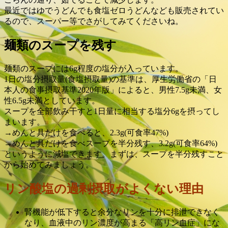
最近ではゆでうどんでも食塩ゼロうどんなども販売されてい
るので、スーパー等でさがしてみてくださいね。
麺類のスープを残す
麺類のスープには6g程度の塩分が入っています。
1日の塩分摂取量(食塩摂取量)の基準は、厚生労働省の「日
本人の食事摂取基準2020年版」によると、男性7.5g未満、女
性6.5g未満としています。
スープを全部飲み干すと1日量に相当する塩分6gを摂ってし
まいます。
→めんと具だけを食べると、2.3g(可食率47%)
→めんと具だけを食べスープを半分残す、3.2g(可食率64%)
というように減塩できます。まずは、スープを半分残すこと
から始めてみましょう。
リン酸塩の過剰摂取がよくない理由
腎機能が低下すると余分なリンを十分に排泄できなく
なり、血液中のリン濃度が高まる「高リン血症」にな