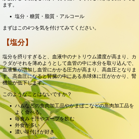
ます。
塩分・糖質・脂質・アルコール
まずはこの4つを気を付けてみてください。
【塩分】
塩分を摂りすぎると、血液中のナトリウム濃度が高まり、カ
ラダがそれを薄めようとして血管の中に水分を取り込んで、
血液量が増加し血管にかかる圧力が高まり、高血圧となりま
す。高血圧になると腎臓の中にある糸球体に圧がかかり、腎
機能が低下します。
このようなことはないですか？
ハムなどの食肉加工品やかまぼこなどの魚肉加工品を
よく食べる。
毎食みそ汁やスープを飲む
外食が多い
濃い味付けが好き