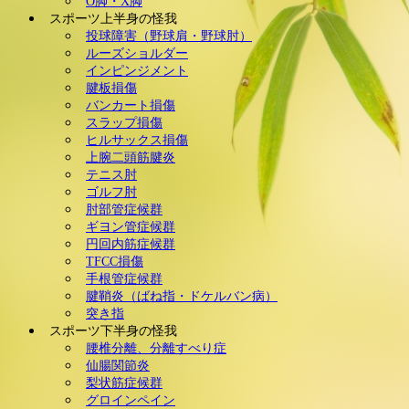
O脚・X脚
スポーツ上半身の怪我
投球障害（野球肩・野球肘）
ルーズショルダー
インピンジメント
腱板損傷
バンカート損傷
スラップ損傷
ヒルサックス損傷
上腕二頭筋腱炎
テニス肘
ゴルフ肘
肘部管症候群
ギヨン管症候群
円回内筋症候群
TFCC損傷
手根管症候群
腱鞘炎（ばね指・ドケルバン病）
突き指
スポーツ下半身の怪我
腰椎分離、分離すべり症
仙腸関節炎
梨状筋症候群
グロインペイン