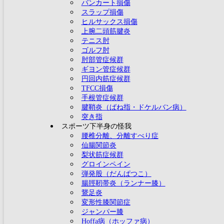
バンカート損傷
スラップ損傷
ヒルサックス損傷
上腕二頭筋腱炎
テニス肘
ゴルフ肘
肘部管症候群
ギヨン管症候群
円回内筋症候群
TFCC損傷
手根管症候群
腱鞘炎（ばね指・ドケルバン病）
突き指
スポーツ下半身の怪我
腰椎分離、分離すべり症
仙腸関節炎
梨状筋症候群
グロインペイン
弾発股（だんぱつこ）
腸脛靭帯炎（ランナー膝）
鵞足炎
変形性膝関節症
ジャンパー膝
Hoffa病（ホッファ病）