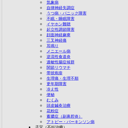
気象病
自律神経失調症
うつ病・パニック障害
不眠・睡眠障害
イヤホン難聴
起立性調節障害
顔面神経麻痺
三叉神経痛
耳鳴り
メニエール病
逆流性食道炎
過敏性腸症候群
関節リウマチ
帯状疱疹
生理痛・生理不順
更年期障害
冷え性
便秘
むくみ
頭皮鍼灸治療
花粉症
蓄膿症（副鼻腔炎）
アトピー・パーキンソン病
子宝（不妊治療）