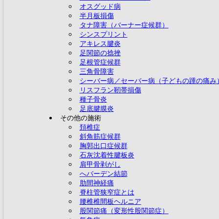
オスグッド病
半月板損傷
タナ障害（バーナー症候群）
シンスプリント
アキレス腱炎
足関節の捻挫
足根管症候群
三角骨障害
シーバー病／セーバー病（子どもの踵の痛み
リスフラン靭帯損傷
種子骨炎
足底腱膜炎
その他の施術
頚椎症
斜角筋症候群
胸郭出口症候群
石灰沈着性腱板炎
肩甲骨剥がし
へバーデン結節
肋間神経痛
脊柱管狭窄症とは
腰椎椎間板ヘルニア
股関節痛（変形性股関節症）