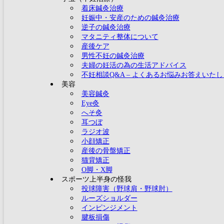
着床鍼灸治療
妊娠中・安産のための鍼灸治療
逆子の鍼灸治療
マタニティ整体について
産後ケア
男性不妊の鍼灸治療
夫婦の妊活の為の生活アドバイス
不妊相談Q&A – よくあるお悩みお答えいた
美容
美容鍼灸
Eye灸
へそ灸
耳つぼ
ラジオ波
小顔矯正
産後の骨盤矯正
猫背矯正
O脚・X脚
スポーツ上半身の怪我
投球障害（野球肩・野球肘）
ルーズショルダー
インピンジメント
腱板損傷