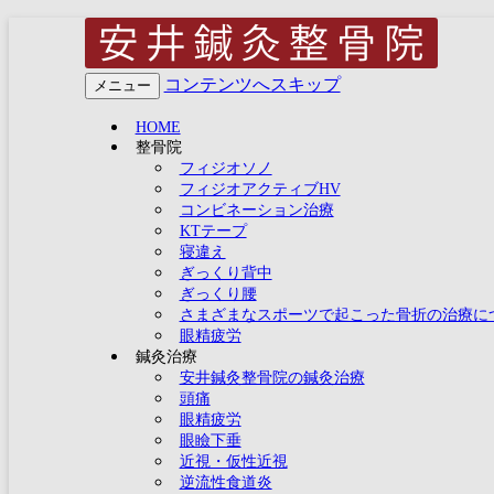
兵庫県明石市大久保で21
コンテンツへスキップ
メニュー
え 四十 五十肩(肩関
HOME
整骨院
(野球肘 テニス肘 オ
フィジオソノ
フィジオアクティブHV
療 自律神経失調症(うつ
コンビネーション治療
KTテープ
による体質改善) 慢性腎
寝違え
ぎっくり背中
ぎっくり腰
さまざまなスポーツで起こった骨折の治療に
眼精疲労
鍼灸治療
安井鍼灸整骨院の鍼灸治療
頭痛
眼精疲労
眼瞼下垂
近視・仮性近視
逆流性食道炎