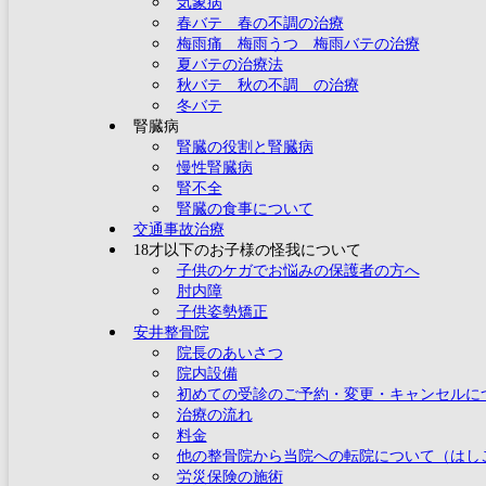
気象病
春バテ 春の不調の治療
梅雨痛 梅雨うつ 梅雨バテの治療
夏バテの治療法
秋バテ 秋の不調 の治療
冬バテ
腎臓病
腎臓の役割と腎臓病
慢性腎臓病
腎不全
腎臓の食事について
交通事故治療
18才以下のお子様の怪我について
子供のケガでお悩みの保護者の方へ
肘内障
子供姿勢矯正
安井整骨院
院長のあいさつ
院内設備
初めての受診のご予約・変更・キャンセルに
治療の流れ
料金
他の整骨院から当院への転院について（はし
労災保険の施術