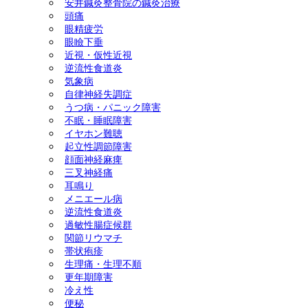
安井鍼灸整骨院の鍼灸治療
頭痛
ック障害) 美容鍼灸 ダイエ
眼精疲労
眼瞼下垂
ット(耳つぼ＆ラジオ波による
近視・仮性近視
逆流性食道炎
気象病
体質改善) 慢性腎臓病 頭
自律神経失調症
うつ病・パニック障害
痛 天気痛(気象病) 顔面神経
不眠・睡眠障害
イヤホン難聴
麻痺 三叉神経痛
起立性調節障害
顔面神経麻痺
三叉神経痛
耳鳴り
メニエール病
逆流性食道炎
過敏性腸症候群
関節リウマチ
帯状疱疹
生理痛・生理不順
更年期障害
冷え性
便秘