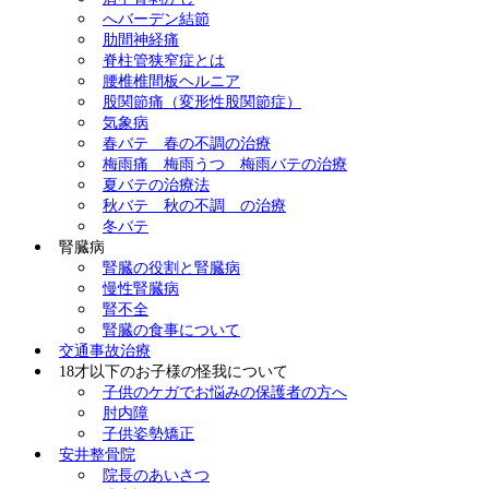
へバーデン結節
肋間神経痛
脊柱管狭窄症とは
腰椎椎間板ヘルニア
股関節痛（変形性股関節症）
気象病
春バテ 春の不調の治療
梅雨痛 梅雨うつ 梅雨バテの治療
夏バテの治療法
秋バテ 秋の不調 の治療
冬バテ
腎臓病
腎臓の役割と腎臓病
慢性腎臓病
腎不全
腎臓の食事について
交通事故治療
18才以下のお子様の怪我について
子供のケガでお悩みの保護者の方へ
肘内障
子供姿勢矯正
安井整骨院
院長のあいさつ