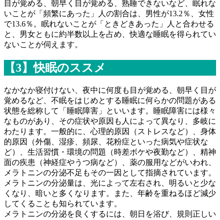
目が覚める、朝早く目が覚める、熟睡できないなど、眠れな
いことが「頻繁にあった」人の割合は、男性が13.2％、女性
で13.6％。眠れないことが「ときどきあった」人と合わせる
と、男女ともに約半数以上を占め、快適な睡眠を得られてい
ないことが伺えます。
【3】快眠のススメ
なかなか寝付けない、夜中に何度も目が覚める、朝早く目が
覚めるなど、不眠をはじめとする睡眠に何らかの問題がある
状態を総称して「睡眠障害」といいます。睡眠障害には様々
なものがあり、その症状や原因も人によって異なり、多岐に
わたります。一般的に、心理的原因（ストレスなど）、身体
的原因（外傷、湿疹、頻尿、花粉症といった病気や症状な
ど）、生活習慣・環境の問題（時差ボケや夜勤など）、精神
面の疾患（神経症やうつ病など）、薬の服用などがいわれ、
メラトニンの分泌不足もその一因として指摘されています。
メラトニンの分泌量は、光によって左右され、明るいと少な
くなり、暗いと多くなります。また、年齢を重ねるほど減少
してくることも知られています。
メラトニンの分泌を良くするには、朝日を浴び、規則正しい