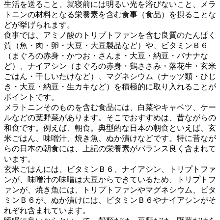
生活を送ること、就寝前には明るい光を浴びないこと、メラ
トニンの材料となる栄養素を含む食事（食品）を摂ることな
どが挙げられます。
食事では、アミノ酸のトリプトファンを含む良質のたんぱく
質（魚・肉・卵・大豆・大豆製品など）や、ビタミンＢ６
（まぐろの赤身・かつお・さんま・大豆・納豆・バナナな
ど）、ナイアシン（まぐろの赤身・鶏ささみ・落花生・玄米
ごはん・干しいたけなど）、マグネシウム（ナッツ類・ひじ
き・大豆・納豆・生カキなど）を積極的に取り入れることが
ポイントです。
メラトニンそのものを含む食品には、白菜やキャベツ、ケー
ルなどの葉野菜があります。そこでおすすめは、昔ながらの
和食です。例えば、朝食。典型的な日本の朝食といえば、玄
米ごはん、味噌汁、焼き魚、ぬか漬けなどです。特に昔なが
らの日本の朝食には、上記の栄養素がバランス良く含まれて
います。
玄米ごはんには、ビタミンＢ６、ナイアシン、トリプトファ
ンが、味噌汁の味噌は大豆からできているため、トリプトフ
ァンが、焼き魚には、トリプトファンやマグネシウム、ビタ
ミンＢ６が、ぬか漬けには、ビタミンＢ６やナイアシンがそ
れぞれ含まれています。