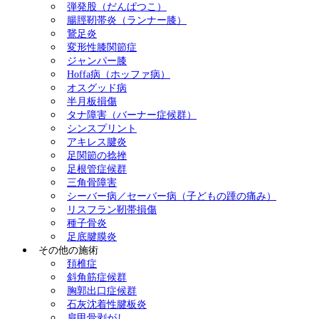
弾発股（だんぱつこ）
腸脛靭帯炎（ランナー膝）
鵞足炎
変形性膝関節症
ジャンパー膝
Hoffa病（ホッファ病）
オスグッド病
半月板損傷
タナ障害（バーナー症候群）
シンスプリント
アキレス腱炎
足関節の捻挫
足根管症候群
三角骨障害
シーバー病／セーバー病（子どもの踵の痛み）
リスフラン靭帯損傷
種子骨炎
足底腱膜炎
その他の施術
頚椎症
斜角筋症候群
胸郭出口症候群
石灰沈着性腱板炎
肩甲骨剥がし