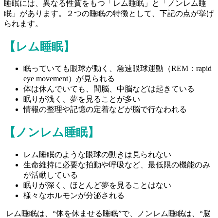
睡眠には、異なる性質をもつ「レム睡眠」と「ノンレム睡
眠」があります。２つの睡眠の特徴として、下記の点が挙げ
られます。
【レム睡眠】
眠っていても眼球が動く、急速眼球運動（REM：rapid
eye movement）が見られる
体は休んでいても、間脳、中脳などは起きている
眠りが浅く、夢を見ることが多い
情報の整理や記憶の定着などが脳で行なわれる
【ノンレム睡眠】
レム睡眠のような眼球の動きは見られない
生命維持に必要な拍動や呼吸など、最低限の機能のみ
が活動している
眠りが深く、ほとんど夢を見ることはない
様々なホルモンが分泌される
レム睡眠は、“体を休ませる睡眠”で、ノンレム睡眠は、“脳