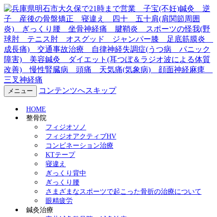
兵庫県明石市大久保で21時ま
で営業 子宝(不妊)鍼灸 逆
子 産後の骨盤矯正 寝違
え 四十 五十肩(肩関節周囲
コンテンツへスキップ
メニュー
炎) ぎっくり腰 坐骨神経
HOME
整骨院
痛 腱鞘炎 スポーツの怪我
フィジオソノ
フィジオアクティブHV
コンビネーション治療
(野球肘 テニス肘 オスグッ
KTテープ
寝違え
ド ジャンパー膝 足底筋膜
ぎっくり背中
ぎっくり腰
炎 成長痛) 交通事故治療
さまざまなスポーツで起こった骨折の治療について
眼精疲労
鍼灸治療
自律神経失調症(うつ病 パニ