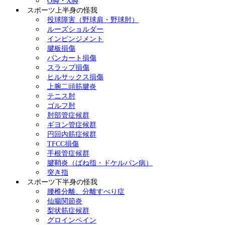
O脚・X脚
スポーツ上半身の怪我
投球障害（野球肩・野球肘）
ルーズショルダー
インピンジメント
腱板損傷
バンカート損傷
スラップ損傷
ヒルサックス損傷
上腕二頭筋腱炎
テニス肘
ゴルフ肘
肘部管症候群
ギヨン管症候群
円回内筋症候群
TFCC損傷
手根管症候群
腱鞘炎（ばね指・ドケルバン病）
突き指
スポーツ下半身の怪我
腰椎分離、分離すべり症
仙腸関節炎
梨状筋症候群
グロインペイン