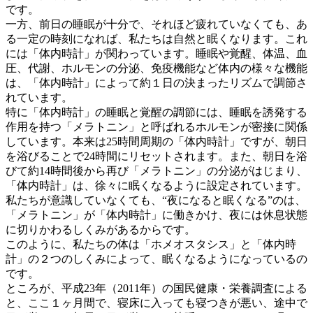
です。
一方、前日の睡眠が十分で、それほど疲れていなくても、あ
る一定の時刻になれば、私たちは自然と眠くなります。これ
には「体内時計」が関わっています。睡眠や覚醒、体温、血
圧、代謝、ホルモンの分泌、免疫機能など体内の様々な機能
は、「体内時計」によって約１日の決まったリズムで調節さ
れています。
特に「体内時計」の睡眠と覚醒の調節には、睡眠を誘発する
作用を持つ「メラトニン」と呼ばれるホルモンが密接に関係
しています。本来は25時間周期の「体内時計」ですが、朝日
を浴びることで24時間にリセットされます。また、朝日を浴
びて約14時間後から再び「メラトニン」の分泌がはじまり、
「体内時計」は、徐々に眠くなるように設定されています。
私たちが意識していなくても、“夜になると眠くなる”のは、
「メラトニン」が「体内時計」に働きかけ、夜には休息状態
に切りかわるしくみがあるからです。
このように、私たちの体は「ホメオスタシス」と「体内時
計」の２つのしくみによって、眠くなるようになっているの
です。
ところが、平成23年（2011年）の国民健康・栄養調査による
と、ここ１ヶ月間で、寝床に入っても寝つきが悪い、途中で