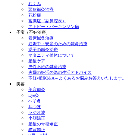
むくみ
頭皮鍼灸治療
花粉症
蓄膿症（副鼻腔炎）
アトピー・パーキンソン病
子宝（不妊治療）
着床鍼灸治療
妊娠中・安産のための鍼灸治療
逆子の鍼灸治療
マタニティ整体について
産後ケア
男性不妊の鍼灸治療
夫婦の妊活の為の生活アドバイス
不妊相談Q&A – よくあるお悩みお答えいたします。
美容
美容鍼灸
Eye灸
へそ灸
耳つぼ
ラジオ波
小顔矯正
産後の骨盤矯正
猫背矯正