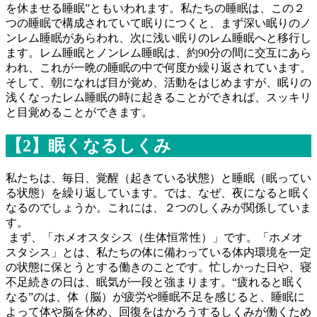
を休ませる睡眠”ともいわれます。私たちの睡眠は、この２
つの睡眠で構成されていて眠りにつくと、まず深い眠りのノ
ンレム睡眠があらわれ、次に浅い眠りのレム睡眠へと移行し
ます。レム睡眠とノンレム睡眠は、約90分の間に交互にあら
われ、これが一晩の睡眠の中で何度か繰り返されています。
そして、朝になれば目が覚め、活動をはじめますが、眠りの
浅くなったレム睡眠の時に起きることができれば、スッキリ
と目覚めることができます。
【2】眠くなるしくみ
私たちは、毎日、覚醒（起きている状態）と睡眠（眠ってい
る状態）を繰り返しています。では、なぜ、夜になると眠く
なるのでしょうか。これには、２つのしくみが関係していま
す。
まず、「ホメオスタシス（生体恒常性）」です。「ホメオ
スタシス」とは、私たちの体に備わっている体内環境を一定
の状態に保とうとする働きのことです。忙しかった日や、寝
不足続きの日は、眠気が一段と強まります。“疲れると眠く
なる”のは、体（脳）が疲労や睡眠不足を感じると、睡眠に
よって体や脳を休め、回復をはかろうするしくみが働くため