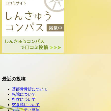
最近の投稿
基節骨骨折について
転院について
打撲について
突き指について
マタニティ整体