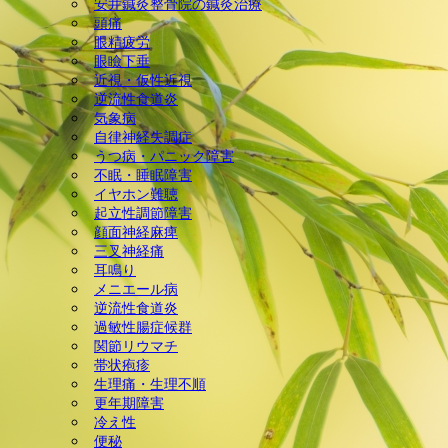
安井鍼灸整骨院の鍼灸治療
頭痛
ック障害) 美容鍼灸 ダイエ
眼精疲労
眼瞼下垂
ット(耳つぼ＆ラジオ波による
近視・仮性近視
逆流性食道炎
気象病
体質改善) 慢性腎臓病 頭
自律神経失調症
うつ病・パニック障害
痛 天気痛(気象病) 顔面神経
不眠・睡眠障害
イヤホン難聴
麻痺 三叉神経痛
起立性調節障害
顔面神経麻痺
三叉神経痛
耳鳴り
メニエール病
逆流性食道炎
過敏性腸症候群
関節リウマチ
帯状疱疹
生理痛・生理不順
更年期障害
冷え性
便秘