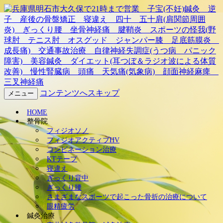
兵庫県明石市大久保で21時ま
で営業 子宝(不妊)鍼灸 逆
子 産後の骨盤矯正 寝違
え 四十 五十肩(肩関節周囲
コンテンツへスキップ
メニュー
炎) ぎっくり腰 坐骨神経
HOME
整骨院
痛 腱鞘炎 スポーツの怪我
フィジオソノ
フィジオアクティブHV
コンビネーション治療
(野球肘 テニス肘 オスグッ
KTテープ
寝違え
ド ジャンパー膝 足底筋膜
ぎっくり背中
ぎっくり腰
炎 成長痛) 交通事故治療
さまざまなスポーツで起こった骨折の治療について
眼精疲労
鍼灸治療
自律神経失調症(うつ病 パニ