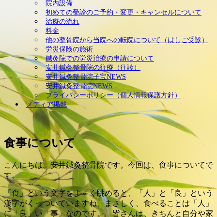
院内設備
初めての受診のご予約・変更・キャンセルについて
治療の流れ
料金
他の整骨院から当院への転院について（はしご受診）
労災保険の施術
鍼灸院での労災治療の申請について
安井鍼灸整骨院の往療（往診）
安井鍼灸整骨院子宝NEWS
安井鍼灸整骨院NEWS
プライバシーポリシー（個人情報保護方針）
メディア掲載
食事について
こんにちは。安井鍼灸整骨院です。今回は、食事についてで
す。
「食」という文字をよ～く眺めると、「人」と「良」という
漢字がくっついていますね。まさしく、食べることは「人」
に「良」い「事」なのです。 皆さんは、きちんと自分や家