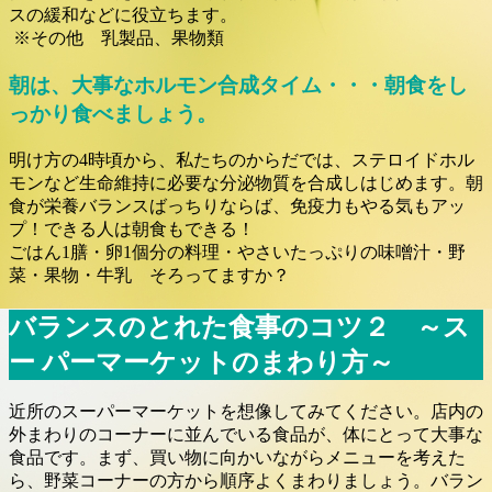
スの緩和などに役立ちます。
※その他 乳製品、果物類
朝は、大事なホルモン合成タイム・・・朝食をし
っかり食べましょう。
明け方の4時頃から、私たちのからだでは、ステロイドホル
モンなど生命維持に必要な分泌物質を合成しはじめます。朝
食が栄養バランスばっちりならば、免疫力もやる気もアッ
プ！できる人は朝食もできる！
ごはん1膳・卵1個分の料理・やさいたっぷりの味噌汁・野
菜・果物・牛乳 そろってますか？
バランスのとれた食事のコツ２ ～ス
ー パーマーケットのまわり方～
近所のスーパーマーケットを想像してみてください。店内の
外まわりのコーナーに並んでいる食品が、体にとって大事な
食品です。まず、買い物に向かいながらメニューを考えた
ら、野菜コーナーの方から順序よくまわりましょう。バラン