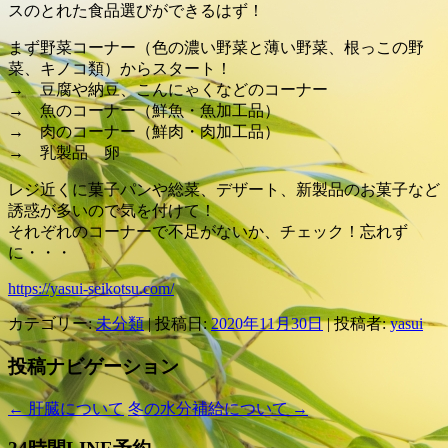
スのとれた食品選びができるはず！
まず野菜コーナー（色の濃い野菜と薄い野菜、根っこの野
菜、キノコ類）からスタート！
→ 豆腐や納豆、こんにゃくなどのコーナー
→ 魚のコーナー（鮮魚・魚加工品）
→ 肉のコーナー（鮮肉・肉加工品）
→ 乳製品 卵
レジ近くに菓子パンや総菜、デザート、新製品のお菓子など
誘惑が多いので気を付けて！
それぞれのコーナーで不足がないか、チェック！忘れず
に・・・
https://yasui-seikotsu.com/
カテゴリー:
未分類
| 投稿日:
2020年11月30日
|
投稿者:
yasui
投稿ナビゲーション
←
肝臓について
冬の水分補給について
→