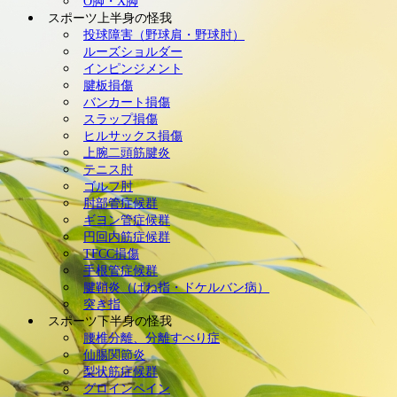
O脚・X脚
スポーツ上半身の怪我
投球障害（野球肩・野球肘）
ルーズショルダー
インピンジメント
腱板損傷
バンカート損傷
スラップ損傷
ヒルサックス損傷
上腕二頭筋腱炎
テニス肘
ゴルフ肘
肘部管症候群
ギヨン管症候群
円回内筋症候群
TFCC損傷
手根管症候群
腱鞘炎（ばね指・ドケルバン病）
突き指
スポーツ下半身の怪我
腰椎分離、分離すべり症
仙腸関節炎
梨状筋症候群
グロインペイン