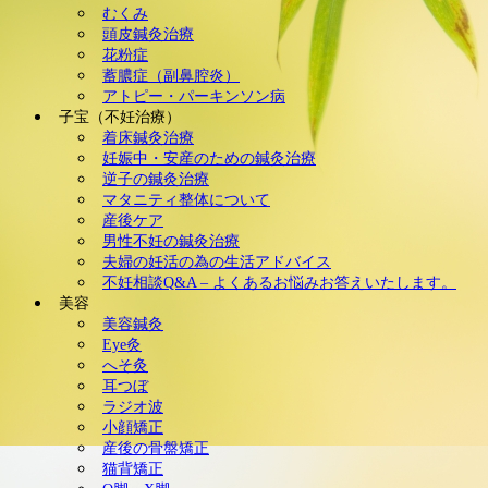
むくみ
頭皮鍼灸治療
花粉症
蓄膿症（副鼻腔炎）
アトピー・パーキンソン病
子宝（不妊治療）
着床鍼灸治療
妊娠中・安産のための鍼灸治療
逆子の鍼灸治療
マタニティ整体について
産後ケア
男性不妊の鍼灸治療
夫婦の妊活の為の生活アドバイス
不妊相談Q&A – よくあるお悩みお答えいたします。
美容
美容鍼灸
Eye灸
へそ灸
耳つぼ
ラジオ波
小顔矯正
産後の骨盤矯正
猫背矯正