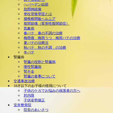
へバーデン結節
肋間神経痛
脊柱管狭窄症とは
腰椎椎間板ヘルニア
股関節痛（変形性股関節症）
気象病
春バテ 春の不調の治療
梅雨痛 梅雨うつ 梅雨バテの治療
夏バテの治療法
秋バテ 秋の不調 の治療
冬バテ
腎臓病
腎臓の役割と腎臓病
慢性腎臓病
腎不全
腎臓の食事について
交通事故治療
18才以下のお子様の怪我について
子供のケガでお悩みの保護者の方へ
肘内障
子供姿勢矯正
安井整骨院
院長のあいさつ