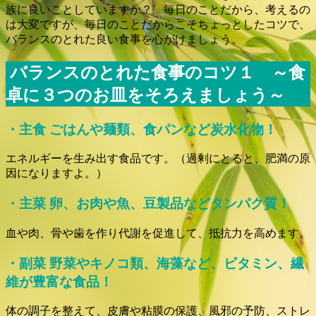
族に良いことしていますか？ 毎日のことだから、考えるの
は大変ですが、毎日のことだからこそちょっとしたコツで、
バランスのとれた良い食事を心がけましょう。
バランスのとれた食事のコツ１ ～食
卓に３つのお皿をそろえましょう～
・主食 ごはんや麺類、食パンなど炭水化物！
エネルギーを生み出す食品です。（過剰にとると、肥満の原
因になりますよ。）
・主菜 卵、お肉や魚、豆製品などタンパク質！
血や肉、骨や歯を作り代謝を促進して、抵抗力を高めます。
・副菜 野菜やキノコ類、海藻など、ビタミン、繊
維が豊富な食品！
体の調子を整えて、皮膚や粘膜の保護、風邪の予防、ストレ