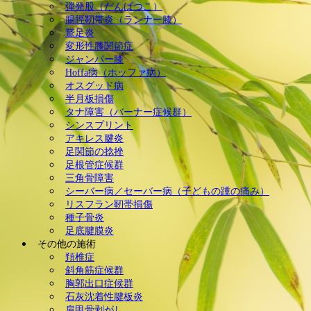
弾発股（だんぱつこ）
腸脛靭帯炎（ランナー膝）
鵞足炎
変形性膝関節症
ジャンパー膝
Hoffa病（ホッファ病）
オスグッド病
半月板損傷
タナ障害（バーナー症候群）
シンスプリント
アキレス腱炎
足関節の捻挫
足根管症候群
三角骨障害
シーバー病／セーバー病（子どもの踵の痛み）
リスフラン靭帯損傷
種子骨炎
足底腱膜炎
その他の施術
頚椎症
斜角筋症候群
胸郭出口症候群
石灰沈着性腱板炎
肩甲骨剥がし