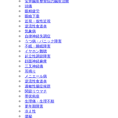
安井鍼灸整骨院の鍼灸治療
頭痛
ック障害) 美容鍼灸 ダイエ
眼精疲労
眼瞼下垂
ット(耳つぼ＆ラジオ波による
近視・仮性近視
逆流性食道炎
気象病
体質改善) 慢性腎臓病 頭
自律神経失調症
うつ病・パニック障害
痛 天気痛(気象病) 顔面神経
不眠・睡眠障害
イヤホン難聴
麻痺 三叉神経痛
起立性調節障害
顔面神経麻痺
三叉神経痛
耳鳴り
メニエール病
逆流性食道炎
過敏性腸症候群
関節リウマチ
帯状疱疹
生理痛・生理不順
更年期障害
冷え性
便秘