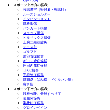
O脚・X脚
スポーツ上半身の怪我
投球障害（野球肩・野球肘）
ルーズショルダー
インピンジメント
腱板損傷
バンカート損傷
スラップ損傷
ヒルサックス損傷
上腕二頭筋腱炎
テニス肘
ゴルフ肘
肘部管症候群
ギヨン管症候群
円回内筋症候群
TFCC損傷
手根管症候群
腱鞘炎（ばね指・ドケルバン病）
突き指
スポーツ下半身の怪我
腰椎分離、分離すべり症
仙腸関節炎
梨状筋症候群
グロインペイン