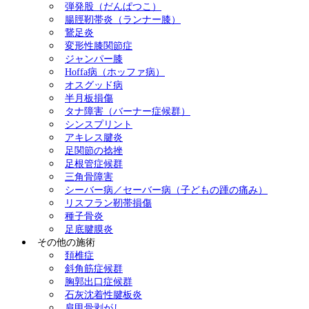
弾発股（だんぱつこ）
腸脛靭帯炎（ランナー膝）
鵞足炎
変形性膝関節症
ジャンパー膝
Hoffa病（ホッファ病）
オスグッド病
半月板損傷
タナ障害（バーナー症候群）
シンスプリント
アキレス腱炎
足関節の捻挫
足根管症候群
三角骨障害
シーバー病／セーバー病（子どもの踵の痛み）
リスフラン靭帯損傷
種子骨炎
足底腱膜炎
その他の施術
頚椎症
斜角筋症候群
胸郭出口症候群
石灰沈着性腱板炎
肩甲骨剥がし