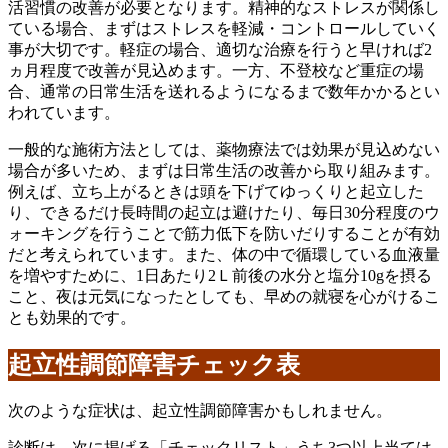
活習慣の改善が必要となります。精神的なストレスが関係し
ている場合、まずはストレスを軽減・コントロールしていく
事が大切です。軽症の場合、適切な治療を行うと早ければ2
ヵ月程度で改善が見込めます。一方、不登校など重症の場
合、通常の日常生活を送れるようになるまで数年かかるとい
われています。
一般的な施術方法としては、薬物療法では効果が見込めない
場合が多いため、まずは日常生活の改善から取り組みます。
例えば、立ち上がるときは頭を下げてゆっくりと起立した
り、できるだけ長時間の起立は避けたり、毎日30分程度のウ
ォーキングを行うことで筋力低下を防いだりすることが有効
だと考えられています。また、体の中で循環している血液量
を増やすために、1日あたり2Ｌ前後の水分と塩分10gを摂る
こと、夜は元気になったとしても、早めの就寝を心がけるこ
とも効果的です。
起立性調節障害チェック表
次のような症状は、起立性調節障害かもしれません。
診断は、次に掲げる「チェックリスト」うち3つ以上当ては