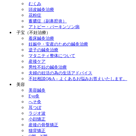
むくみ
頭皮鍼灸治療
花粉症
蓄膿症（副鼻腔炎）
アトピー・パーキンソン病
子宝（不妊治療）
着床鍼灸治療
妊娠中・安産のための鍼灸治療
逆子の鍼灸治療
マタニティ整体について
産後ケア
男性不妊の鍼灸治療
夫婦の妊活の為の生活アドバイス
不妊相談Q&A – よくあるお悩みお答えいたします。
美容
美容鍼灸
Eye灸
へそ灸
耳つぼ
ラジオ波
小顔矯正
産後の骨盤矯正
猫背矯正