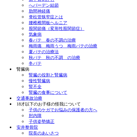
へバーデン結節
肋間神経痛
脊柱管狭窄症とは
腰椎椎間板ヘルニア
股関節痛（変形性股関節症）
気象病
春バテ 春の不調の治療
梅雨痛 梅雨うつ 梅雨バテの治療
夏バテの治療法
秋バテ 秋の不調 の治療
冬バテ
腎臓病
腎臓の役割と腎臓病
慢性腎臓病
腎不全
腎臓の食事について
交通事故治療
18才以下のお子様の怪我について
子供のケガでお悩みの保護者の方へ
肘内障
子供姿勢矯正
安井整骨院
院長のあいさつ