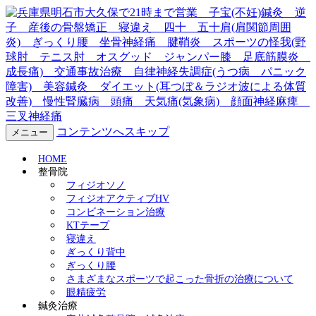
兵庫県明石市大久保で21時ま
で営業 子宝(不妊)鍼灸 逆
子 産後の骨盤矯正 寝違
え 四十 五十肩(肩関節周囲
コンテンツへスキップ
メニュー
炎) ぎっくり腰 坐骨神経
HOME
整骨院
痛 腱鞘炎 スポーツの怪我
フィジオソノ
フィジオアクティブHV
コンビネーション治療
(野球肘 テニス肘 オスグッ
KTテープ
寝違え
ド ジャンパー膝 足底筋膜
ぎっくり背中
ぎっくり腰
炎 成長痛) 交通事故治療
さまざまなスポーツで起こった骨折の治療について
眼精疲労
鍼灸治療
自律神経失調症(うつ病 パニ