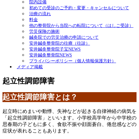
院内設備
初めての受診のご予約・変更・キャンセルについて
治療の流れ
料金
他の整骨院から当院への転院について（はしご受診）
労災保険の施術
鍼灸院での労災治療の申請について
安井鍼灸整骨院の往療（往診）
安井鍼灸整骨院子宝NEWS
安井鍼灸整骨院NEWS
プライバシーポリシー（個人情報保護方針）
メディア掲載
起立性調節障害
起立性調節障害とは？
起立時にめまいや動悸、失神などが起きる自律神経の病気を
「起立性調節障害」といいます。小学校高学年から中学校の
思春期の子どもに多く、食欲不振や顔面蒼白、倦怠感などの
症状が表れることもあります。