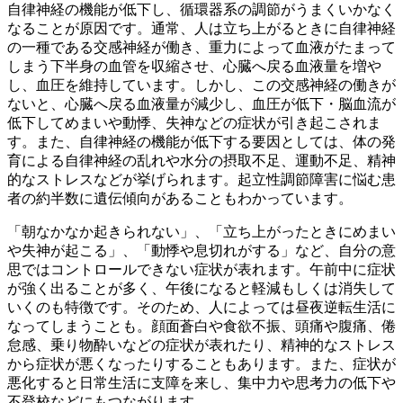
自律神経の機能が低下し、循環器系の調節がうまくいかなく
なることが原因です。通常、人は立ち上がるときに自律神経
の一種である交感神経が働き、重力によって血液がたまって
しまう下半身の血管を収縮させ、心臓へ戻る血液量を増や
し、血圧を維持しています。しかし、この交感神経の働きが
ないと、心臓へ戻る血液量が減少し、血圧が低下・脳血流が
低下してめまいや動悸、失神などの症状が引き起こされま
す。また、自律神経の機能が低下する要因としては、体の発
育による自律神経の乱れや水分の摂取不足、運動不足、精神
的なストレスなどが挙げられます。起立性調節障害に悩む患
者の約半数に遺伝傾向があることもわかっています。
「朝なかなか起きられない」、「立ち上がったときにめまい
や失神が起こる」、「動悸や息切れがする」など、自分の意
思ではコントロールできない症状が表れます。午前中に症状
が強く出ることが多く、午後になると軽減もしくは消失して
いくのも特徴です。そのため、人によっては昼夜逆転生活に
なってしまうことも。顔面蒼白や食欲不振、頭痛や腹痛、倦
怠感、乗り物酔いなどの症状が表れたり、精神的なストレス
から症状が悪くなったりすることもあります。また、症状が
悪化すると日常生活に支障を来し、集中力や思考力の低下や
不登校などにもつながります。