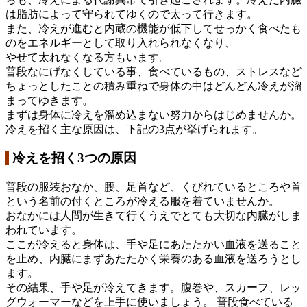
は脂肪によって守られてゆくので太って行きます。
また、冷えが進むと内蔵の機能が低下してせっかく食べたも
のをエネルギーとして取り入れられなくなり、
やせて太れなくなる方もいます。
普段なにげなくしている事、食べているもの、ストレスなど
ちょっとしたことの積み重ねで身体の中はどんどん冷えが溜
まってゆきます。
まずは身体に冷えを溜め込まない努力からはじめませんか。
冷えを招く主な原因は、下記の3点が挙げられます。
冷えを招く3つの原因
普段の服装おなか、腰、足首など、くびれているところや首
という名前の付くところが冷える服を着ていませんか。
おなかには人間が生きて行くうえでとても大切な内臓がしま
われています。
ここが冷えると身体は、手や足にあたたかい血液を送ること
を止め、内臓にまずあたたかく栄養のある血液を送ろうとし
ます。
その結果、手や足が冷えてきます。腹巻や、スカーフ、レッ
グウォーマーなどを上手に使いましょう。 普段食べている