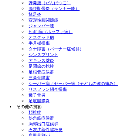
弾発股（だんぱつこ）
腸脛靭帯炎（ランナー膝）
鵞足炎
変形性膝関節症
ジャンパー膝
Hoffa病（ホッファ病）
オスグッド病
半月板損傷
タナ障害（バーナー症候群）
シンスプリント
アキレス腱炎
足関節の捻挫
足根管症候群
三角骨障害
シーバー病／セーバー病（子どもの踵の痛み）
リスフラン靭帯損傷
種子骨炎
足底腱膜炎
その他の施術
頚椎症
斜角筋症候群
胸郭出口症候群
石灰沈着性腱板炎
肩甲骨剥がし