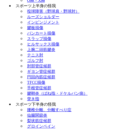
O脚・X脚
スポーツ上半身の怪我
投球障害（野球肩・野球肘）
ルーズショルダー
インピンジメント
腱板損傷
バンカート損傷
スラップ損傷
ヒルサックス損傷
上腕二頭筋腱炎
テニス肘
ゴルフ肘
肘部管症候群
ギヨン管症候群
円回内筋症候群
TFCC損傷
手根管症候群
腱鞘炎（ばね指・ドケルバン病）
突き指
スポーツ下半身の怪我
腰椎分離、分離すべり症
仙腸関節炎
梨状筋症候群
グロインペイン