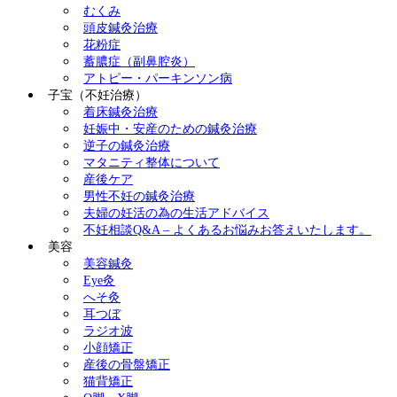
むくみ
頭皮鍼灸治療
花粉症
蓄膿症（副鼻腔炎）
アトピー・パーキンソン病
子宝（不妊治療）
着床鍼灸治療
妊娠中・安産のための鍼灸治療
逆子の鍼灸治療
マタニティ整体について
産後ケア
男性不妊の鍼灸治療
夫婦の妊活の為の生活アドバイス
不妊相談Q&A – よくあるお悩みお答えいたします。
美容
美容鍼灸
Eye灸
へそ灸
耳つぼ
ラジオ波
小顔矯正
産後の骨盤矯正
猫背矯正