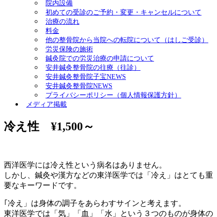
院内設備
初めての受診のご予約・変更・キャンセルについて
治療の流れ
料金
他の整骨院から当院への転院について（はしご受診）
労災保険の施術
鍼灸院での労災治療の申請について
安井鍼灸整骨院の往療（往診）
安井鍼灸整骨院子宝NEWS
安井鍼灸整骨院NEWS
プライバシーポリシー（個人情報保護方針）
メディア掲載
冷え性 ¥1,500～
西洋医学には冷え性という病名はありません。
しかし、鍼灸や漢方などの東洋医学では「冷え」はとても重
要なキーワードです。
｢冷え」は身体の調子をあらわすサインと考えます。
東洋医学では「気」「血」「水」という３つのものが身体の