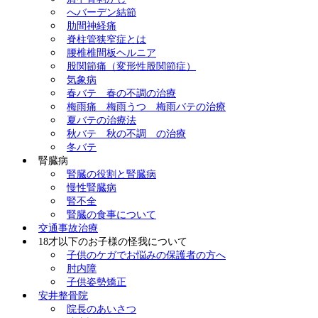
へバーデン結節
肋間神経痛
脊柱管狭窄症とは
腰椎椎間板ヘルニア
股関節痛（変形性股関節症）
気象病
春バテ 春の不調の治療
梅雨痛 梅雨うつ 梅雨バテの治療
夏バテの治療法
秋バテ 秋の不調 の治療
冬バテ
腎臓病
腎臓の役割と腎臓病
慢性腎臓病
腎不全
腎臓の食事について
交通事故治療
18才以下のお子様の怪我について
子供のケガでお悩みの保護者の方へ
肘内障
子供姿勢矯正
安井整骨院
院長のあいさつ