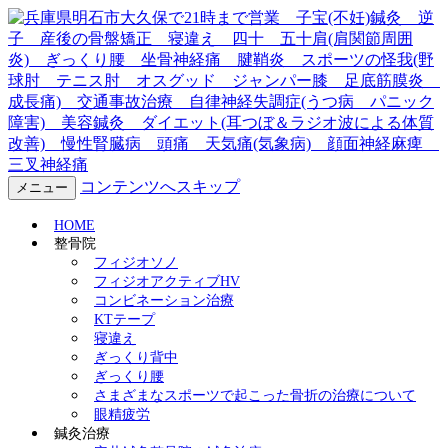
兵庫県明石市大久保で21時ま
で営業 子宝(不妊)鍼灸 逆
子 産後の骨盤矯正 寝違
え 四十 五十肩(肩関節周囲
コンテンツへスキップ
メニュー
炎) ぎっくり腰 坐骨神経
HOME
整骨院
痛 腱鞘炎 スポーツの怪我
フィジオソノ
フィジオアクティブHV
コンビネーション治療
(野球肘 テニス肘 オスグッ
KTテープ
寝違え
ド ジャンパー膝 足底筋膜
ぎっくり背中
ぎっくり腰
炎 成長痛) 交通事故治療
さまざまなスポーツで起こった骨折の治療について
眼精疲労
鍼灸治療
自律神経失調症(うつ病 パニ