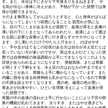
す。また、水分は下にさがり下半身太りをまねきます。 や
る気が出ない身体に冷えがあり、平熱が下がった状態では身
体が活動できません。
そのまま無理をしてがんばろうとすると、心と身体がばらば
らになってしまいうつ状態になることも 肌荒れが気にな
る、目の下にくまがある冷えが原因で、血液が滞ると皮膚の
薄い目の下にくまとなってあらわれたり、血液によって運ば
れる肌に必要な栄養が上手に行き渡らずカサカサになってき
ます。 少し動いただけでやたらと汗をかく、のぼせやす
い、手や足がほてるこの症状のある方は自分が冷え症だとは
思っていない方が多いのですが、実は冷えがひどくなった状
態では自律神経の体温調節が上手にできなくなりこのような
症状があらわれるようになります。 便秘気味、または胃腸
が弱くすぐ下痢をする。冷え症の方はおなかの中まで冷えて
いることがあり、胃腸も上手に働かなくなっています。また
内臓に指令を送る自律神経も乱れがちになっているので胃腸
の不調を訴えやすくなります。 唇の色、歯茎の色が悪い、
青あざが出来やすい、ひどい生理痛 冷えによって血液が滞
った状態です。
骨盤の中の血液の流れが上手に行かないことにより子宮や卵
巣の機能が乱れてきます。 太りすぎ、またはやせ過ぎどち
らも、冷えによる代謝異常で引き起こされます。冷えた内臓