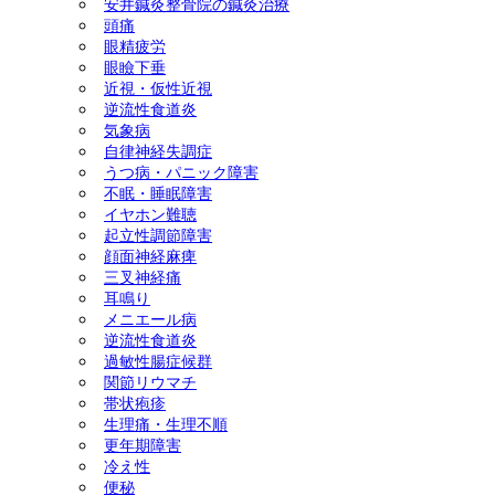
安井鍼灸整骨院の鍼灸治療
頭痛
ック障害) 美容鍼灸 ダイエ
眼精疲労
眼瞼下垂
ット(耳つぼ＆ラジオ波による
近視・仮性近視
逆流性食道炎
気象病
体質改善) 慢性腎臓病 頭
自律神経失調症
うつ病・パニック障害
痛 天気痛(気象病) 顔面神経
不眠・睡眠障害
イヤホン難聴
麻痺 三叉神経痛
起立性調節障害
顔面神経麻痺
三叉神経痛
耳鳴り
メニエール病
逆流性食道炎
過敏性腸症候群
関節リウマチ
帯状疱疹
生理痛・生理不順
更年期障害
冷え性
便秘