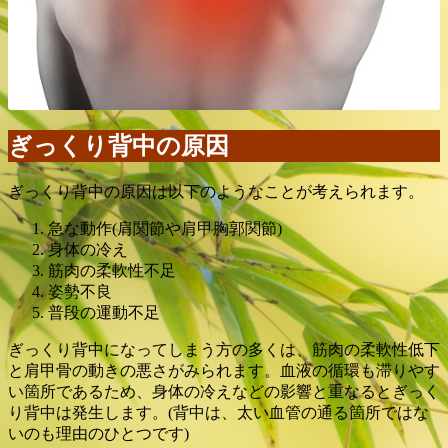
ぎっくり背中の原因
ぎっくり背中の原因は以下のようなことが考えられます。
急な動作(肩関節や肩甲胸郭関節)
身体の冷え
筋肉の柔軟性不足
姿勢不良
普段の運動不足
ぎっくり背中になってしまう方の多くは、筋肉の柔軟性低下
と肩甲骨の動きの悪さがみられます。血液の循環も滞りやす
い箇所であるため、身体の冷えなどの影響と重なるとぎっく
り背中は発生します。(背中は、太い血管の通る箇所ではな
いのも理由のひとつです)