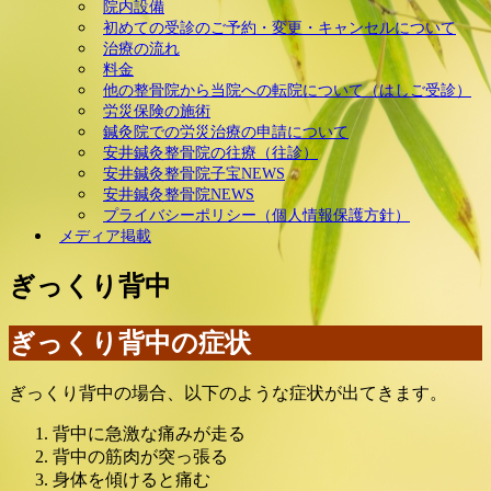
院内設備
初めての受診のご予約・変更・キャンセルについて
治療の流れ
料金
他の整骨院から当院への転院について（はしご受診）
労災保険の施術
鍼灸院での労災治療の申請について
安井鍼灸整骨院の往療（往診）
安井鍼灸整骨院子宝NEWS
安井鍼灸整骨院NEWS
プライバシーポリシー（個人情報保護方針）
メディア掲載
ぎっくり背中
ぎっくり背中の症状
ぎっくり背中の場合、以下のような症状が出てきます。
背中に急激な痛みが走る
背中の筋肉が突っ張る
身体を傾けると痛む