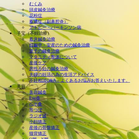
むくみ
頭皮鍼灸治療
花粉症
蓄膿症（副鼻腔炎）
アトピー・パーキンソン病
子宝（不妊治療）
着床鍼灸治療
妊娠中・安産のための鍼灸治療
逆子の鍼灸治療
マタニティ整体について
産後ケア
男性不妊の鍼灸治療
夫婦の妊活の為の生活アドバイス
不妊相談Q&A – よくあるお悩みお答えいたします。
美容
美容鍼灸
Eye灸
へそ灸
耳つぼ
ラジオ波
小顔矯正
産後の骨盤矯正
猫背矯正