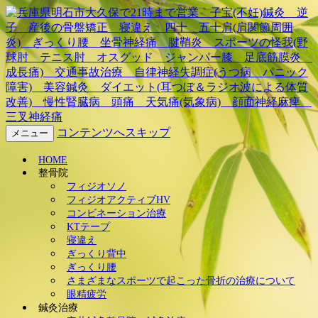
兵庫県明石市大久保で21時ま
で営業 子宝(不妊)鍼灸 逆
子 産後の骨盤矯正 寝違
え 四十 五十肩(肩関節周囲
コンテンツへスキップ
メニュー
炎) ぎっくり腰 坐骨神経
HOME
整骨院
痛 腱鞘炎 スポーツの怪我
フィジオソノ
フィジオアクティブHV
コンビネーション治療
(野球肘 テニス肘 オスグッ
KTテープ
寝違え
ド ジャンパー膝 足底筋膜
ぎっくり背中
ぎっくり腰
炎 成長痛) 交通事故治療
さまざまなスポーツで起こった骨折の治療について
眼精疲労
鍼灸治療
自律神経失調症(うつ病 パニ