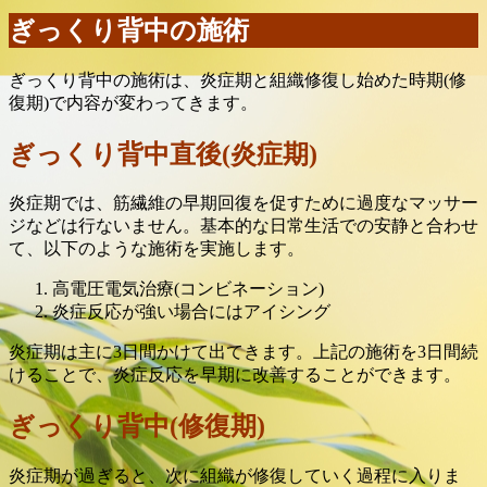
ぎっくり背中の施術
ぎっくり背中の施術は、炎症期と組織修復し始めた時期(修
復期)で内容が変わってきます。
ぎっくり背中直後(炎症期)
炎症期では、筋繊維の早期回復を促すために過度なマッサー
ジなどは行ないません。基本的な日常生活での安静と合わせ
て、以下のような施術を実施します。
高電圧電気治療(コンビネーション)
炎症反応が強い場合にはアイシング
炎症期は主に3日間かけて出てきます。上記の施術を3日間続
けることで、炎症反応を早期に改善することができます。
ぎっくり背中(修復期)
炎症期が過ぎると、次に組織が修復していく過程に入りま