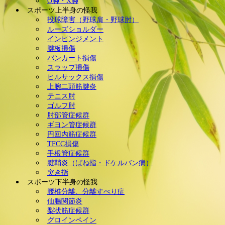
O脚・X脚
スポーツ上半身の怪我
投球障害（野球肩・野球肘）
ルーズショルダー
インピンジメント
腱板損傷
バンカート損傷
スラップ損傷
ヒルサックス損傷
上腕二頭筋腱炎
テニス肘
ゴルフ肘
肘部管症候群
ギヨン管症候群
円回内筋症候群
TFCC損傷
手根管症候群
腱鞘炎（ばね指・ドケルバン病）
突き指
スポーツ下半身の怪我
腰椎分離、分離すべり症
仙腸関節炎
梨状筋症候群
グロインペイン