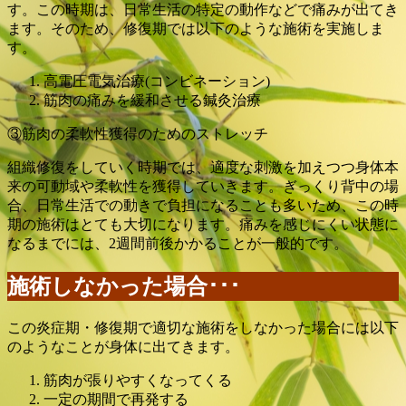
す。この時期は、日常生活の特定の動作などで痛みが出てき
ます。そのため、修復期では以下のような施術を実施しま
す。
高電圧電気治療(コンビネーション)
筋肉の痛みを緩和させる鍼灸治療
③筋肉の柔軟性獲得のためのストレッチ
組織修復をしていく時期では、適度な刺激を加えつつ身体本
来の可動域や柔軟性を獲得していきます。ぎっくり背中の場
合、日常生活での動きで負担になることも多いため、この時
期の施術はとても大切になります。痛みを感じにくい状態に
なるまでには、2週間前後かかることが一般的です。
施術しなかった場合･･･
この炎症期・修復期で適切な施術をしなかった場合には以下
のようなことが身体に出てきます。
筋肉が張りやすくなってくる
一定の期間で再発する