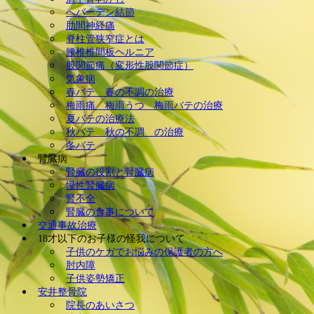
へバーデン結節
肋間神経痛
脊柱管狭窄症とは
腰椎椎間板ヘルニア
股関節痛（変形性股関節症）
気象病
春バテ 春の不調の治療
梅雨痛 梅雨うつ 梅雨バテの治療
夏バテの治療法
秋バテ 秋の不調 の治療
冬バテ
腎臓病
腎臓の役割と腎臓病
慢性腎臓病
腎不全
腎臓の食事について
交通事故治療
18才以下のお子様の怪我について
子供のケガでお悩みの保護者の方へ
肘内障
子供姿勢矯正
安井整骨院
院長のあいさつ