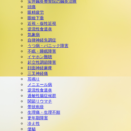
安井鍼灸整骨院の鍼灸治療
頭痛
ック障害) 美容鍼灸 ダイエ
眼精疲労
眼瞼下垂
ット(耳つぼ＆ラジオ波による
近視・仮性近視
逆流性食道炎
気象病
体質改善) 慢性腎臓病 頭
自律神経失調症
うつ病・パニック障害
痛 天気痛(気象病) 顔面神経
不眠・睡眠障害
イヤホン難聴
麻痺 三叉神経痛
起立性調節障害
顔面神経麻痺
三叉神経痛
耳鳴り
メニエール病
逆流性食道炎
過敏性腸症候群
関節リウマチ
帯状疱疹
生理痛・生理不順
更年期障害
冷え性
便秘