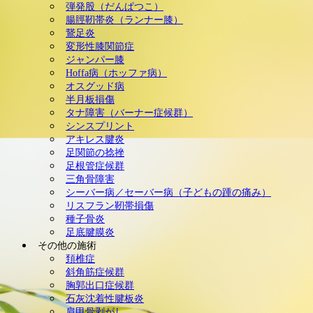
弾発股（だんぱつこ）
腸脛靭帯炎（ランナー膝）
鵞足炎
変形性膝関節症
ジャンパー膝
Hoffa病（ホッファ病）
オスグッド病
半月板損傷
タナ障害（バーナー症候群）
シンスプリント
アキレス腱炎
足関節の捻挫
足根管症候群
三角骨障害
シーバー病／セーバー病（子どもの踵の痛み）
リスフラン靭帯損傷
種子骨炎
足底腱膜炎
その他の施術
頚椎症
斜角筋症候群
胸郭出口症候群
石灰沈着性腱板炎
肩甲骨剥がし