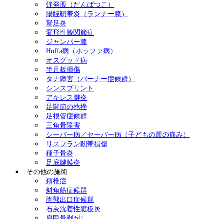
弾発股（だんぱつこ）
腸脛靭帯炎（ランナー膝）
鵞足炎
変形性膝関節症
ジャンパー膝
Hoffa病（ホッファ病）
オスグッド病
半月板損傷
タナ障害（バーナー症候群）
シンスプリント
アキレス腱炎
足関節の捻挫
足根管症候群
三角骨障害
シーバー病／セーバー病（子どもの踵の痛み）
リスフラン靭帯損傷
種子骨炎
足底腱膜炎
その他の施術
頚椎症
斜角筋症候群
胸郭出口症候群
石灰沈着性腱板炎
肩甲骨剥がし