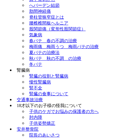
へバーデン結節
肋間神経痛
脊柱管狭窄症とは
腰椎椎間板ヘルニア
股関節痛（変形性股関節症）
気象病
春バテ 春の不調の治療
梅雨痛 梅雨うつ 梅雨バテの治療
夏バテの治療法
秋バテ 秋の不調 の治療
冬バテ
腎臓病
腎臓の役割と腎臓病
慢性腎臓病
腎不全
腎臓の食事について
交通事故治療
18才以下のお子様の怪我について
子供のケガでお悩みの保護者の方へ
肘内障
子供姿勢矯正
安井整骨院
院長のあいさつ