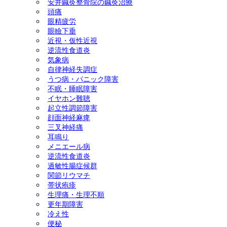
安井鍼灸整骨院の鍼灸治療
頭痛
ック障害) 美容鍼灸 ダイエ
眼精疲労
眼瞼下垂
ット(耳つぼ＆ラジオ波による
近視・仮性近視
逆流性食道炎
気象病
体質改善) 慢性腎臓病 頭
自律神経失調症
うつ病・パニック障害
痛 天気痛(気象病) 顔面神経
不眠・睡眠障害
イヤホン難聴
麻痺 三叉神経痛
起立性調節障害
顔面神経麻痺
三叉神経痛
耳鳴り
メニエール病
逆流性食道炎
過敏性腸症候群
関節リウマチ
帯状疱疹
生理痛・生理不順
更年期障害
冷え性
便秘