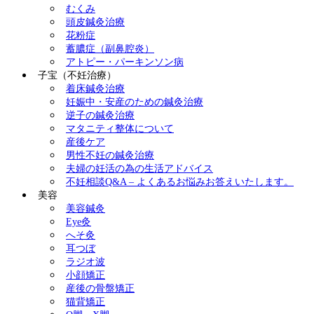
むくみ
頭皮鍼灸治療
花粉症
蓄膿症（副鼻腔炎）
アトピー・パーキンソン病
子宝（不妊治療）
着床鍼灸治療
妊娠中・安産のための鍼灸治療
逆子の鍼灸治療
マタニティ整体について
産後ケア
男性不妊の鍼灸治療
夫婦の妊活の為の生活アドバイス
不妊相談Q&A – よくあるお悩みお答えいたします。
美容
美容鍼灸
Eye灸
へそ灸
耳つぼ
ラジオ波
小顔矯正
産後の骨盤矯正
猫背矯正