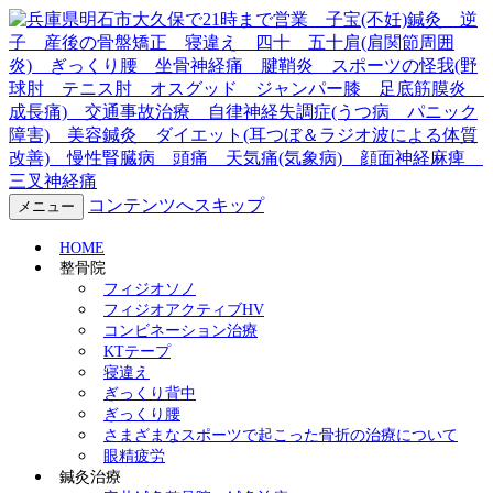
兵庫県明石市大久保で21時ま
で営業 子宝(不妊)鍼灸 逆
子 産後の骨盤矯正 寝違
え 四十 五十肩(肩関節周囲
コンテンツへスキップ
メニュー
炎) ぎっくり腰 坐骨神経
HOME
整骨院
痛 腱鞘炎 スポーツの怪我
フィジオソノ
フィジオアクティブHV
コンビネーション治療
(野球肘 テニス肘 オスグッ
KTテープ
寝違え
ド ジャンパー膝 足底筋膜
ぎっくり背中
ぎっくり腰
炎 成長痛) 交通事故治療
さまざまなスポーツで起こった骨折の治療について
眼精疲労
鍼灸治療
自律神経失調症(うつ病 パニ