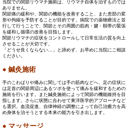
当院での関節リウマチ施術は、リウマチ自体を治すものでは
ありません。
関節痛の緩和や、関節の機能を改善すること、また患部の変
形や拘縮を予防することが目的です。病院での薬物療法と並
行して行うことで、関節とその周囲の筋肉・腱・靱帯の緊張
を緩和し循環の改善を目指します。
関節リウマチの症状をコントロールして日常生活の質を向上
させることが大切です。
「どうせ良くならない…」と諦めず、お早めに当院にご相談
ください。
● 鍼灸施術
手のこわばりや痛みに関しては手の筋肉などへ、足の症状に
は足首の関節周辺にあるツボを使って痛みを緩和するための
施術を行います。また鍼灸施術によって関節の機能維持を目
指します。さらに状態に合わせて東洋医学的アプローチなど
も選択。血流促進、自律神経の調整によって自己治癒力を高
め身体を治そうとする本来の能力を引き出します。
● マッサージ