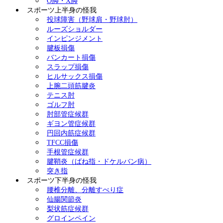
O脚・X脚
スポーツ上半身の怪我
投球障害（野球肩・野球肘）
ルーズショルダー
インピンジメント
腱板損傷
バンカート損傷
スラップ損傷
ヒルサックス損傷
上腕二頭筋腱炎
テニス肘
ゴルフ肘
肘部管症候群
ギヨン管症候群
円回内筋症候群
TFCC損傷
手根管症候群
腱鞘炎（ばね指・ドケルバン病）
突き指
スポーツ下半身の怪我
腰椎分離、分離すべり症
仙腸関節炎
梨状筋症候群
グロインペイン