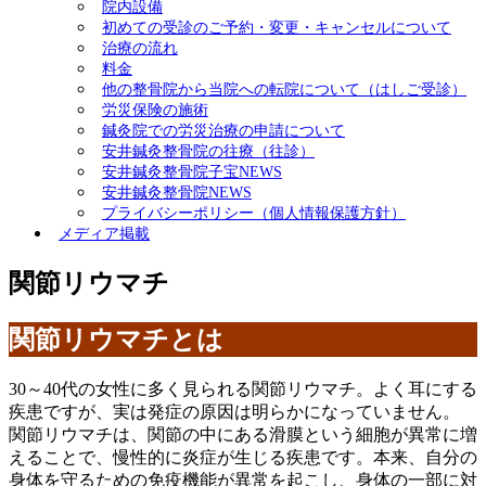
院内設備
初めての受診のご予約・変更・キャンセルについて
治療の流れ
料金
他の整骨院から当院への転院について（はしご受診）
労災保険の施術
鍼灸院での労災治療の申請について
安井鍼灸整骨院の往療（往診）
安井鍼灸整骨院子宝NEWS
安井鍼灸整骨院NEWS
プライバシーポリシー（個人情報保護方針）
メディア掲載
関節リウマチ
関節リウマチとは
30～40代の女性に多く見られる関節リウマチ。よく耳にする
疾患ですが、実は発症の原因は明らかになっていません。
関節リウマチは、関節の中にある滑膜という細胞が異常に増
えることで、慢性的に炎症が生じる疾患です。本来、自分の
身体を守るための免疫機能が異常を起こし、身体の一部に対