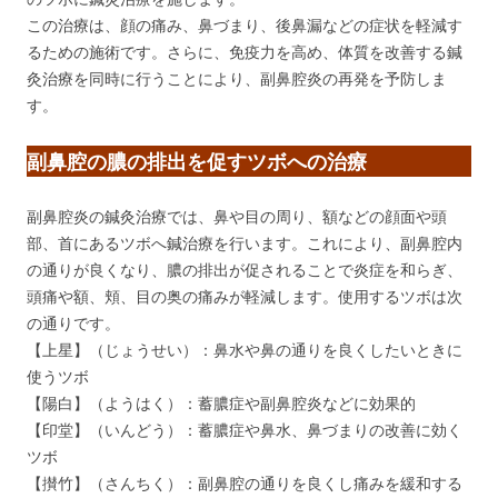
この治療は、顔の痛み、鼻づまり、後鼻漏などの症状を軽減す
るための施術です。さらに、免疫力を高め、体質を改善する鍼
灸治療を同時に行うことにより、副鼻腔炎の再発を予防しま
す。
副鼻腔の膿の排出を促すツボへの治療
副鼻腔炎の鍼灸治療では、鼻や目の周り、額などの顔面や頭
部、首にあるツボへ鍼治療を行います。これにより、副鼻腔内
の通りが良くなり、膿の排出が促されることで炎症を和らぎ、
頭痛や額、頬、目の奥の痛みが軽減します。使用するツボは次
の通りです。
【上星】（じょうせい）：鼻水や鼻の通りを良くしたいときに
使うツボ
【陽白】（ようはく）：蓄膿症や副鼻腔炎などに効果的
【印堂】（いんどう）：蓄膿症や鼻水、鼻づまりの改善に効く
ツボ
【攅竹】（さんちく）：副鼻腔の通りを良くし痛みを緩和する