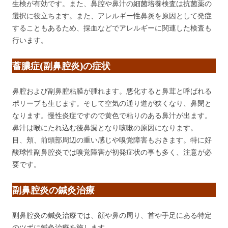
生検が有効です。また、鼻腔や鼻汁の細菌培養検査は抗菌薬の
選択に役立ちます。また、アレルギー性鼻炎を原因として発症
することもあるため、採血などでアレルギーに関連した検査も
行います。
蓄膿症(副鼻腔炎)の症状
鼻腔および副鼻腔粘膜が腫れます。悪化すると鼻茸と呼ばれる
ポリープも生じます。そして空気の通り道が狭くなり、鼻閉と
なります。慢性炎症ですので黄色で粘りのある鼻汁が出ます。
鼻汁は喉にたれ込む後鼻漏となり咳嗽の原因になります。
目、頬、前頭部周辺の重い感じや嗅覚障害もおきます。特に好
酸球性副鼻腔炎では嗅覚障害が初発症状の事も多く、注意が必
要です。
副鼻腔炎の鍼灸治療
副鼻腔炎の鍼灸治療では、顔や鼻の周り、首や手足にある特定
のツボに鍼灸治療を施します。