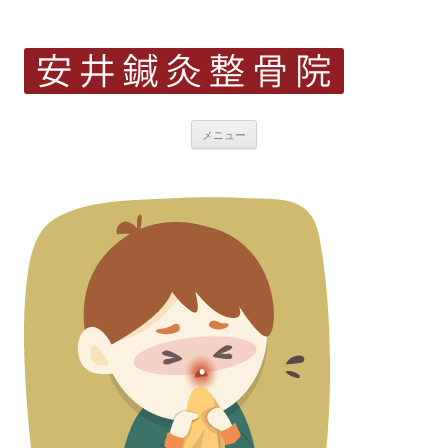
兵庫県明石市大久保で21時まで営業
子宝(不妊)鍼灸 逆子 産後の骨盤矯
正 寝違え 四十 五十肩(肩関節周囲
炎) ぎっくり腰 坐骨神経痛 腱鞘
コ
メニュー
ン
炎 スポーツの怪我(野球肘 テニス
テ
ン
肘 オスグッド ジャンパー膝 足底
ツ
へ
ス
筋膜炎 成長痛) 交通事故治療 自律
キ
ッ
神経失調症(うつ病 パニック障害)
プ
美容鍼灸 ダイエット(耳つぼ＆ラジ
オ波による体質改善) 慢性腎臓病 頭
痛 天気痛(気象病) 顔面神経麻痺
三叉神経痛