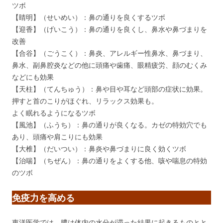
ツボ
【睛明】（せいめい）：鼻の通りを良くするツボ
【迎香】（げいこう）：鼻の通りを良くし、鼻水や鼻づまりを
改善
【合谷】（ごうこく）：鼻炎、アレルギー性鼻水、鼻づまり、
鼻水、副鼻腔炎などの他に頭痛や歯痛、眼精疲労、顔のむくみ
などにも効果
【天柱】（てんちゅう）：鼻や目や耳など頭部の症状に効果。
押すと首のこりがほぐれ、リラックス効果も。
よく眠れるようになるツボ
【風池】（ふうち）：鼻の通りが良くなる。カゼの特効穴でも
あり、頭痛や肩こりにも効果
【大椎】（だいつい）：鼻炎や鼻づまりに良く効くツボ
【治喘】（ちぜん）：鼻の通りをよくする他、咳や喘息の特効
のツボ
免疫力を高める
東洋医学では、膿は体内の水分が滞った結果に起きるものとと