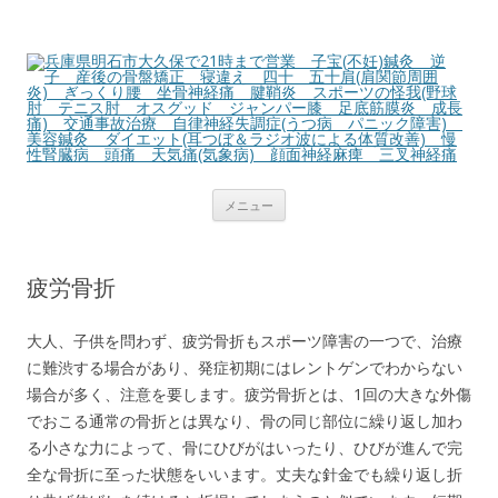
兵庫県明石市大久保で21時まで営業
子宝(不妊)鍼灸 逆子 産後の骨盤矯
正 寝違え 四十 五十肩(肩関節周囲
炎) ぎっくり腰 坐骨神経痛 腱鞘
炎 スポーツの怪我(野球肘 テニス
コ
肘 オスグッド ジャンパー膝 足底
メニュー
ン
テ
筋膜炎 成長痛) 交通事故治療 自律
ン
ツ
神経失調症(うつ病 パニック障害)
へ
疲労骨折
ス
美容鍼灸 ダイエット(耳つぼ＆ラジ
キ
ッ
オ波による体質改善) 慢性腎臓病 頭
プ
大人、子供を問わず、疲労骨折もスポーツ障害の一つで、治療
に難渋する場合があり、発症初期にはレントゲンでわからない
痛 天気痛(気象病) 顔面神経麻痺
場合が多く、注意を要します。疲労骨折とは、1回の大きな外傷
三叉神経痛
でおこる通常の骨折とは異なり、骨の同じ部位に繰り返し加わ
る小さな力によって、骨にひびがはいったり、ひびが進んで完
全な骨折に至った状態をいいます。丈夫な針金でも繰り返し折