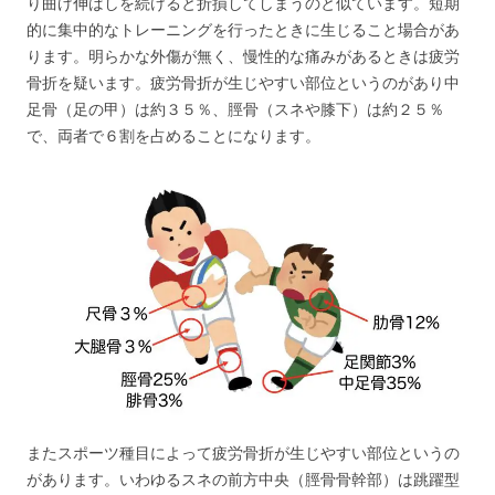
り曲げ伸ばしを続けると折損してしまうのと似ています。短期
的に集中的なトレーニングを行ったときに生じること場合があ
ります。明らかな外傷が無く、慢性的な痛みがあるときは疲労
骨折を疑います。疲労骨折が生じやすい部位というのがあり中
足骨（足の甲）は約３５％、脛骨（スネや膝下）は約２５％
で、両者で６割を占めることになります。
またスポーツ種目によって疲労骨折が生じやすい部位というの
があります。いわゆるスネの前方中央（脛骨骨幹部）は跳躍型