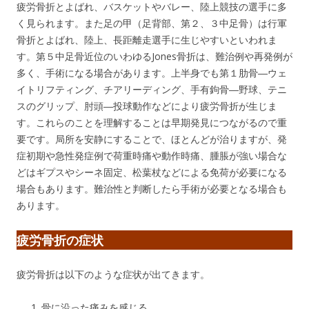
疲労骨折とよばれ、バスケットやバレー、陸上競技の選手に多
く見られます。また足の甲（足背部、第２、３中足骨）は行軍
骨折とよばれ、陸上、長距離走選手に生じやすいといわれま
す。第５中足骨近位のいわゆるJones骨折は、難治例や再発例が
多く、手術になる場合があります。上半身でも第１肋骨―ウェ
イトリフティング、チアリーディング、手有鉤骨―野球、テニ
スのグリップ、肘頭―投球動作などにより疲労骨折が生じま
す。これらのことを理解することは早期発見につながるので重
要です。局所を安静にすることで、ほとんどが治りますが、発
症初期や急性発症例で荷重時痛や動作時痛、腫脹が強い場合な
どはギプスやシーネ固定、松葉杖などによる免荷が必要になる
場合もあります。難治性と判断したら手術が必要となる場合も
あります。
疲労骨折の症状
疲労骨折は以下のような症状が出てきます。
骨に沿った痛みを感じる