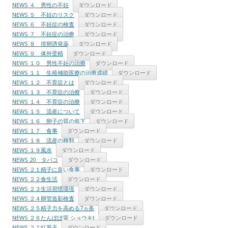
NEWS ４ 男性の不妊
ダウンロード
NEWS ５ 不妊のリスク
ダウンロード
NEWS ６ 不妊症の検査
ダウンロード
NEWS ７ 不妊症の治療
ダウンロード
NEWS ８ 排卵誘発薬
ダウンロード
NEWS ９ 体外受精
ダウンロード
NEWS １０ 男性不妊の治療
ダウンロード
NEWS １１ 生殖補助医療の治療成績
ダウンロード
NEWS １２ 不育症とは
ダウンロード
NEWS １３ 不育症の治療
ダウンロード
NEWS １４ 不育症の治療
ダウンロード
NEWS １５ 流産について
ダウンロード
NEWS １６ 卵子の質の低下
ダウンロード
NEWS １７ 食事
ダウンロード
NEWS １８ 流産の種類
ダウンロード
NEWS １９風水
ダウンロード
NEWS 20 タバコ
ダウンロード
NEWS ２１精子に良い食事
ダウンロード
NEWS ２２食生活
ダウンロード
NEWS ２３生活習慣環境
ダウンロード
NEWS ２４卵管造影検査
ダウンロード
NEWS ２５精子力を高める7ヵ条
ダウンロード
NEWS ２６たんぽぽ茶 ショウキt
ダウンロード
NEWS ２７紅景天
ダウンロード