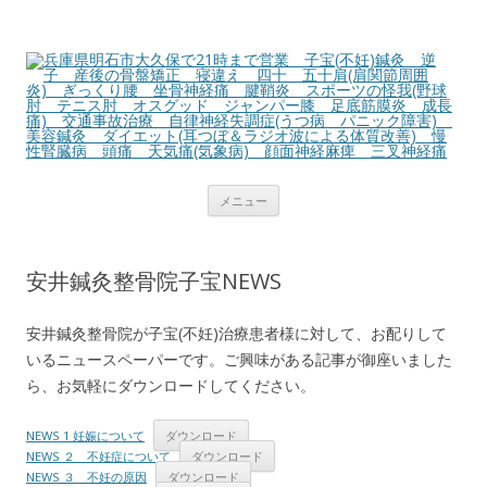
兵庫県明石市大久保で21時まで営業
子宝(不妊)鍼灸 逆子 産後の骨盤矯
正 寝違え 四十 五十肩(肩関節周囲
炎) ぎっくり腰 坐骨神経痛 腱鞘
炎 スポーツの怪我(野球肘 テニス
コ
肘 オスグッド ジャンパー膝 足底
メニュー
ン
テ
筋膜炎 成長痛) 交通事故治療 自律
ン
ツ
神経失調症(うつ病 パニック障害)
へ
安井鍼灸整骨院子宝NEWS
ス
美容鍼灸 ダイエット(耳つぼ＆ラジ
キ
ッ
オ波による体質改善) 慢性腎臓病 頭
プ
安井鍼灸整骨院が子宝(不妊)治療患者様に対して、お配りして
いるニュースペーパーです。ご興味がある記事が御座いました
痛 天気痛(気象病) 顔面神経麻痺
ら、お気軽にダウンロードしてください。
三叉神経痛
NEWS 1 妊娠について
ダウンロード
NEWS ２ 不妊症について
ダウンロード
NEWS ３ 不妊の原因
ダウンロード