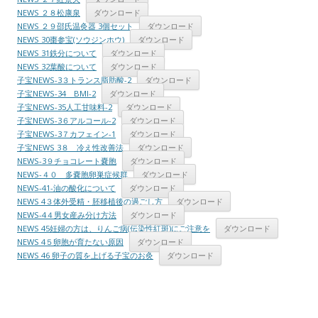
NEWS ２８松康泉
ダウンロード
NEWS ２９邵氏温灸器 3個セット
ダウンロード
NEWS 30棗参宝(ソウジンホウ)
ダウンロード
NEWS 31鉄分について
ダウンロード
NEWS 32葉酸について
ダウンロード
子宝NEWS-3３トランス脂肪酸-2
ダウンロード
子宝NEWS-34 BMI-2
ダウンロード
子宝NEWS-35人工甘味料-2
ダウンロード
子宝NEWS-3６アルコール-2
ダウンロード
子宝NEWS-3７カフェイン-1
ダウンロード
子宝NEWS 3８ 冷え性改善法
ダウンロード
NEWS-3９チョコレート嚢胞
ダウンロード
NEWS-４０ 多嚢胞卵巣症候群
ダウンロード
NEWS-41-油の酸化について
ダウンロード
NEWS 4３体外受精・胚移植後の過ごし方
ダウンロード
NEWS-4４男女産み分け方法
ダウンロード
NEWS 45妊婦の方は、りんご病(伝染性紅斑)にご注意を
ダウンロード
NEWS 4５卵胞が育たない原因
ダウンロード
NEWS 46 卵子の質を上げる子宝のお灸
ダウンロード