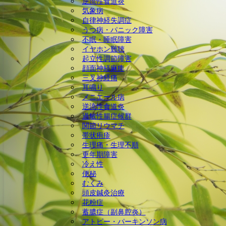
逆流性食道炎
気象病
自律神経失調症
うつ病・パニック障害
不眠・睡眠障害
イヤホン難聴
起立性調節障害
顔面神経麻痺
三叉神経痛
耳鳴り
メニエール病
逆流性食道炎
過敏性腸症候群
関節リウマチ
帯状疱疹
生理痛・生理不順
更年期障害
冷え性
便秘
むくみ
頭皮鍼灸治療
花粉症
蓄膿症（副鼻腔炎）
アトピー・パーキンソン病