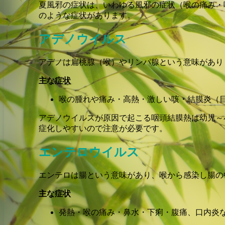
夏風邪の症状は、いわゆる風邪の症状（喉の痛み・
のような症状があります。
アデノウイルス
アデノは扁桃腺（喉）やリンパ腺という意味があり
主な症状
喉の腫れや痛み・高熱・激しい咳・結膜炎（
アデノウイルスが原因で起こる咽頭結膜熱は幼児～
症化しやすいので注意が必要です。
エンテロウイルス
エンテロは腸という意味があり、喉から感染し腸の
主な症状
発熱・喉の痛み・鼻水・下痢・腹痛、口内炎