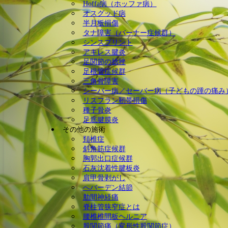
Hoffa病（ホッファ病）
オスグッド病
半月板損傷
タナ障害（バーナー症候群）
シンスプリント
アキレス腱炎
足関節の捻挫
足根管症候群
三角骨障害
シーバー病／セーバー病（子どもの踵の痛み
リスフラン靭帯損傷
種子骨炎
足底腱膜炎
その他の施術
頚椎症
斜角筋症候群
胸郭出口症候群
石灰沈着性腱板炎
肩甲骨剥がし
へバーデン結節
肋間神経痛
脊柱管狭窄症とは
腰椎椎間板ヘルニア
股関節痛（変形性股関節症）