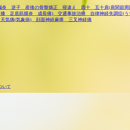
時まで営業 子宝(不妊)鍼灸 
節周囲炎) ぎっくり腰 坐骨神
スグッド ジャンパー膝 足底筋
病 パニック障害) 美容鍼灸
臓病 頭痛 天気痛(気象病)
ついて