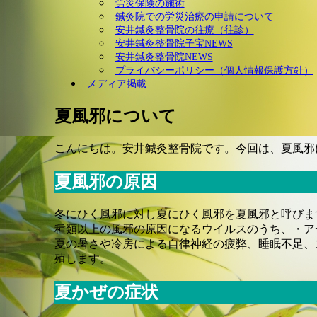
労災保険の施術
鍼灸院での労災治療の申請について
安井鍼灸整骨院の往療（往診）
安井鍼灸整骨院子宝NEWS
安井鍼灸整骨院NEWS
プライバシーポリシー（個人情報保護方針）
メディア掲載
夏風邪について
こんにちは。安井鍼灸整骨院です。今回は、夏風邪
夏風邪の原因
冬にひく風邪に対し夏にひく風邪を夏風邪と呼びま
種類以上の風邪の原因になるウイルスのうち、・ア
夏の暑さや冷房による自律神経の疲弊、睡眠不足、
殖します。
夏かぜの症状