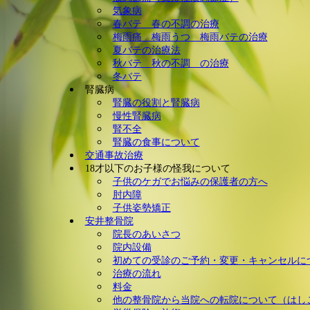
気象病
春バテ 春の不調の治療
梅雨痛 梅雨うつ 梅雨バテの治療
夏バテの治療法
秋バテ 秋の不調 の治療
冬バテ
腎臓病
腎臓の役割と腎臓病
慢性腎臓病
腎不全
腎臓の食事について
交通事故治療
18才以下のお子様の怪我について
子供のケガでお悩みの保護者の方へ
肘内障
子供姿勢矯正
安井整骨院
院長のあいさつ
院内設備
初めての受診のご予約・変更・キャンセルに
治療の流れ
料金
他の整骨院から当院への転院について（はし