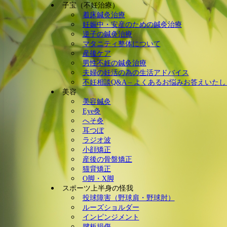
子宝（不妊治療）
着床鍼灸治療
妊娠中・安産のための鍼灸治療
逆子の鍼灸治療
マタニティ整体について
産後ケア
男性不妊の鍼灸治療
夫婦の妊活の為の生活アドバイス
不妊相談Q&A – よくあるお悩みお答えいた
美容
美容鍼灸
Eye灸
へそ灸
耳つぼ
ラジオ波
小顔矯正
産後の骨盤矯正
猫背矯正
O脚・X脚
スポーツ上半身の怪我
投球障害（野球肩・野球肘）
ルーズショルダー
インピンジメント
腱板損傷