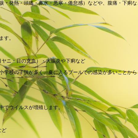
咳・発熱・頭痛・鼻水・悪寒・倦怠感）などや、腹痛・下痢な
ます。
目ヤニ・目の充血）・大腸炎や下痢など
小学校の子供が多く、夏に入るプールでの感染が多いことから
中でウイルスが増殖します。
など