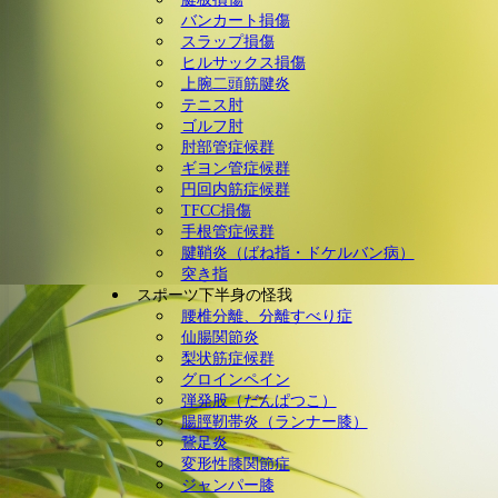
バンカート損傷
スラップ損傷
ヒルサックス損傷
上腕二頭筋腱炎
テニス肘
ゴルフ肘
肘部管症候群
ギヨン管症候群
円回内筋症候群
TFCC損傷
手根管症候群
腱鞘炎（ばね指・ドケルバン病）
突き指
スポーツ下半身の怪我
腰椎分離、分離すべり症
仙腸関節炎
梨状筋症候群
グロインペイン
弾発股（だんぱつこ）
腸脛靭帯炎（ランナー膝）
鵞足炎
変形性膝関節症
ジャンパー膝