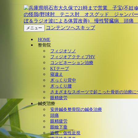
兵庫県明石市大久保で21
コンテンツへスキップ
メニュー
え 四十 五十肩(肩関
HOME
(野球肘 テニス肘 オ
整骨院
フィジオソノ
療 自律神経失調症(うつ
フィジオアクティブHV
コンビネーション治療
KTテープ
による体質改善) 慢性腎
寝違え
ぎっくり背中
ぎっくり腰
さまざまなスポーツで起こった骨折の治療に
眼精疲労
鍼灸治療
安井鍼灸整骨院の鍼灸治療
頭痛
眼精疲労
眼瞼下垂
近視・仮性近視