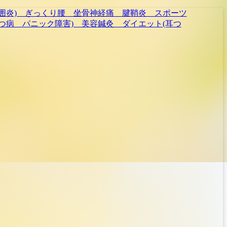
逆子 産後の骨盤矯正 寝違
経痛 腱鞘炎 スポーツの怪我
膜炎 成長痛) 交通事故治
 ダイエット(耳つぼ＆ラジオ波
 顔面神経麻痺 三叉神経痛